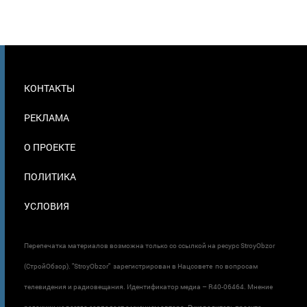
МЕНЮ
КОНТАКТЫ
В
ПОДВАЛЕ
РЕКЛАМА
О ПРОЕКТЕ
ПОЛИТИКА
УСЛОВИЯ
Перепечатка материалов возможна только со ссылкой на ресурс StroyObzor
(СтройОбзор). "StroyObzor" зарегистрирован в Нацсовете по вопросам
телевидения и радиовещания. Идентификатор медиа – R40-06464. Мнение