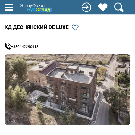
Перейти
к
основному
содержанию
КД ДЕСНЯНСКИЙ DE LUXE
+380442290913