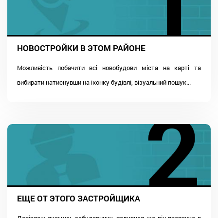
НОВОСТРОЙКИ В ЭТОМ РАЙОНЕ
Можливість побачити всі новобудови міста на карті та
вибирати натиснувши на іконку будівлі, візуальний пошук...
ЕЩЕ ОТ ЭТОГО ЗАСТРОЙЩИКА
Довіряєш якомусь забудовнику, подивися що він пропонує в