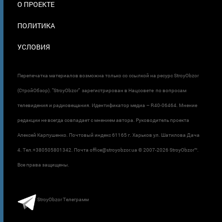
О ПРОЕКТЕ
ПОЛИТИКА
УСЛОВИЯ
Перепечатка материалов возможна только со ссылкой на ресурс StroyObzor
(СтройОбзор). "StroyObzor" зарегистрирован в Нацсовете по вопросам
телевидения и радиовещания. Идентификатор медиа – R40-06464. Мнение
редакции не всегда совпадает с мнением автора. Руководитель проекта
Алексей Карпушенко. Почтовый индекс 61165 г. Харьков ул. Шатилова Дача
4. Тел.+380505801342. Почта office@stroyobzor.ua © 2007-
2026 StroyObzor™.
Все права защищены.
StroyObzor Телеграмм