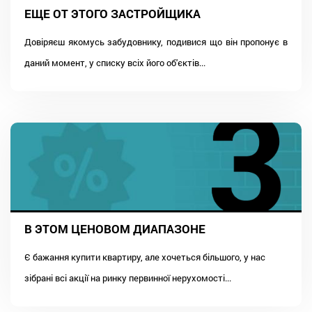
ЕЩЕ ОТ ЭТОГО ЗАСТРОЙЩИКА
Довіряєш якомусь забудовнику, подивися що він пропонує в
даний момент, у списку всіх його об'єктів...
В ЭТОМ ЦЕНОВОМ ДИАПАЗОНЕ
Є бажання купити квартиру, але хочеться більшого, у нас
зібрані всі акції на ринку первинної нерухомості...