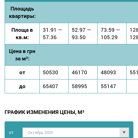
Площадь
квартиры:
Площа в
31.91 —
52.97 —
73.59 —
12
кв.м:
57.36
93.50
105.29
12
Цена в грн
за м²:
от
50530
46170
48093
55
до
65407
58995
55147
ГРАФИК ИЗМЕНЕНИЯ ЦЕНЫ, М²
от
Октябрь 2020