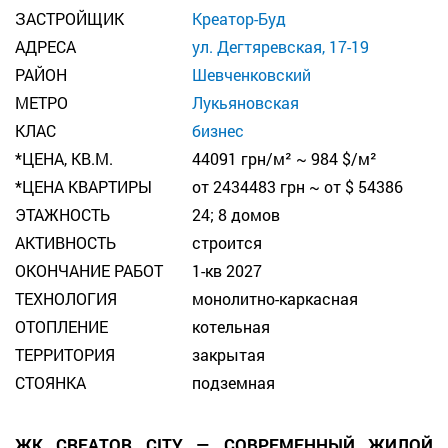
ЗАСТРОЙЩИК
Креатор-Буд
АДРЕСА
ул. Дегтяревская, 17-19
РАЙОН
Шевченковский
МЕТРО
Лукьяновская
КЛАС
бизнес
*ЦЕНА, КВ.М.
44091 грн/м² ~ 984 $/м²
*ЦЕНА КВАРТИРЫ
от 2434483 грн ~ от $ 54386
ЭТАЖНОСТЬ
24; 8 домов
АКТИВНОСТЬ
строится
ОКОНЧАНИЕ РАБОТ
1-кв 2027
ТЕХНОЛОГИЯ
монолитно-каркасная
ОТОПЛЕНИЕ
котельная
ТЕРРИТОРИЯ
закрытая
СТОЯНКА
подземная
ЖК CREATOR CITY — СОВРЕМЕННЫЙ ЖИЛОЙ