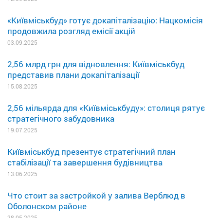
«Київміськбуд» готує докапіталізацію: Нацкомісія
продовжила розгляд емісії акцій
03.09.2025
2,56 млрд грн для відновлення: Київміськбуд
представив плани докапіталізації
15.08.2025
2,56 мільярда для «Київміськбуду»: столиця рятує
стратегічного забудовника
19.07.2025
Київміськбуд презентує стратегічний план
стабілізації та завершення будівництва
13.06.2025
Что стоит за застройкой у залива Верблюд в
Оболонском районе
28.05.2025