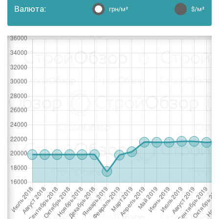
Валюта:
грн/м²
$/м²