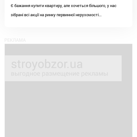
Є бажання купити квартиру, але хочеться більшого, у нас
зібрані всі акції на ринку первинної нерухомості...