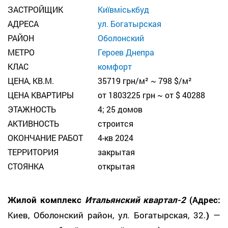
ЗАСТРОЙЩИК
Київміськбуд
АДРЕСА
ул. Богатырская
РАЙОН
Оболонский
МЕТРО
Героев Днепра
КЛАС
комфорт
ЦЕНА, КВ.М.
35719 грн/м² ~ 798 $/м²
ЦЕНА КВАРТИРЫ
от 1803225 грн ~ от $ 40288
ЭТАЖНОСТЬ
4; 25 домов
АКТИВНОСТЬ
строится
ОКОНЧАНИЕ РАБОТ
4-кв 2024
ТЕРРИТОРИЯ
закрытая
СТОЯНКА
открытая
Жилой комплекс
Итальянский квартал-2
(Адрес:
Киев, Оболонский район, ул. Богатырская, 32.
)
—