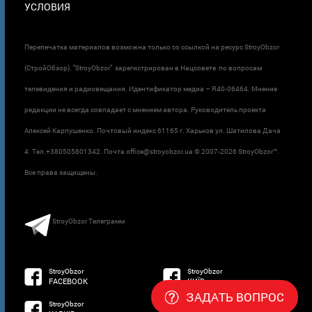
УСЛОВИЯ
Перепечатка материалов возможна только со ссылкой на ресурс StroyObzor
(СтройОбзор). "StroyObzor" зарегистрирован в Нацсовете по вопросам
телевидения и радиовещания. Идентификатор медиа – R40-06464. Мнение
редакции не всегда совпадает с мнением автора. Руководитель проекта
Алексей Карпушенко. Почтовый индекс 61165 г. Харьков ул. Шатилова Дача
4. Тел.+380505801342. Почта office@stroyobzor.ua © 2007-
2026 StroyObzor™.
Все права защищены.
StroyObzor Телеграмм
StroyObzor
StroyObzor
FACEBOOK
КИЇВ
ЗАДАТЬ ВОПРОС
StroyObzor
StroyObzor