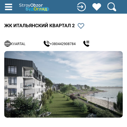
Перейти
к
основному
содержанию
ЖК ИТАЛЬЯНСКИЙ КВАРТАЛ 2
KVARTAL
+380442908784