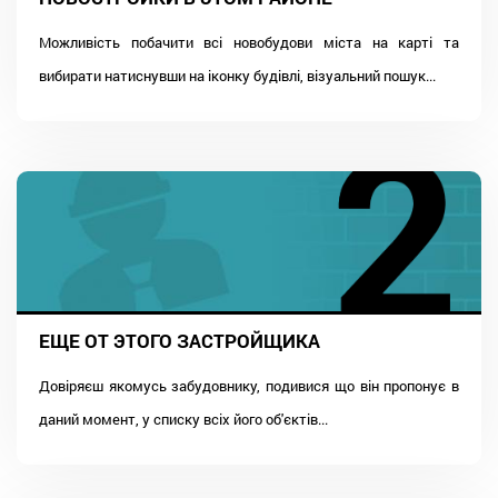
Можливість побачити всі новобудови міста на карті та
вибирати натиснувши на іконку будівлі, візуальний пошук...
ЕЩЕ ОТ ЭТОГО ЗАСТРОЙЩИКА
Довіряєш якомусь забудовнику, подивися що він пропонує в
даний момент, у списку всіх його об'єктів...