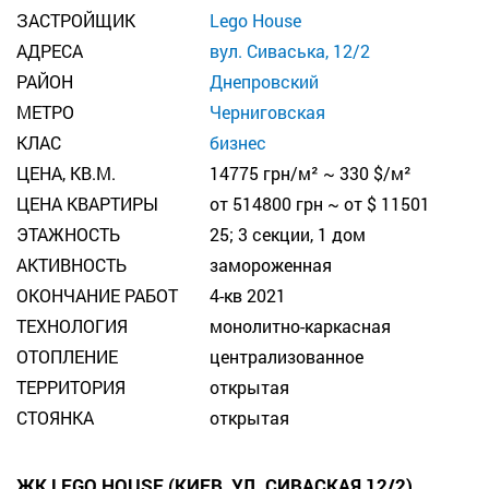
ЗАСТРОЙЩИК
Lego House
АДРЕСА
вул. Сиваська, 12/2
РАЙОН
Днепровский
МЕТРО
Черниговская
КЛАС
бизнес
ЦЕНА, КВ.М.
14775 грн/м² ~ 330 $/м²
ЦЕНА КВАРТИРЫ
от 514800 грн ~ от $ 11501
ЭТАЖНОСТЬ
25; 3 секции, 1 дом
АКТИВНОСТЬ
замороженная
ОКОНЧАНИЕ РАБОТ
4-кв 2021
ТЕХНОЛОГИЯ
монолитно-каркасная
ОТОПЛЕНИЕ
централизованное
ТЕРРИТОРИЯ
открытая
СТОЯНКА
открытая
ЖК LEGO HOUSE (КИЕВ, УЛ. СИВАСКАЯ 12/2)