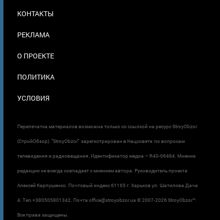
МЕНЮ
КОНТАКТЫ
В
ПОДВАЛЕ
РЕКЛАМА
О ПРОЕКТЕ
ПОЛИТИКА
УСЛОВИЯ
Перепечатка материалов возможна только со ссылкой на ресурс StroyObzor
(СтройОбзор). "StroyObzor" зарегистрирован в Нацсовете по вопросам
телевидения и радиовещания. Идентификатор медиа – R40-06464. Мнение
редакции не всегда совпадает с мнением автора. Руководитель проекта
Алексей Карпушенко. Почтовый индекс 61165 г. Харьков ул. Шатилова Дача
4. Тел.+380505801342. Почта office@stroyobzor.ua © 2007-
2026 StroyObzor™.
Все права защищены.