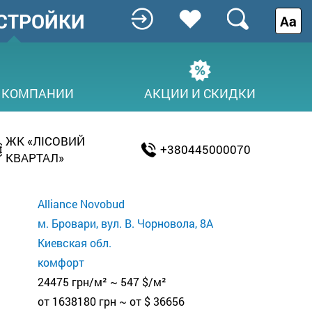
СТРОЙКИ
Аа
 КОМПАНИИ
АКЦИИ И СКИДКИ
ЖК «ЛІСОВИЙ
+380445000070
КВАРТАЛ»
Alliance Novobud
м. Бровари, вул. В. Чорновола, 8А
Киевская обл.
комфорт
24475 грн/м² ~ 547 $/м²
от 1638180 грн ~ от $ 36656