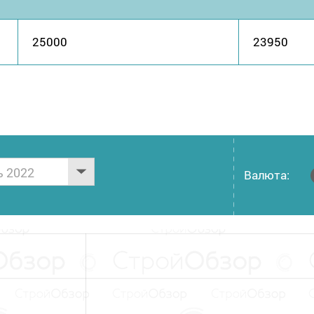
25000
23950
ь 2022
Валюта: