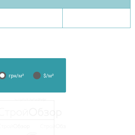
грн/м²
$/м²