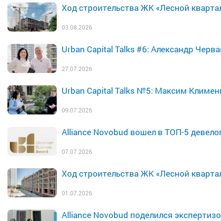
Ход строительства ЖК «Лесной квартал»
03.08.2026
Urban Capital Talks #6: Александр Че
27.07.2026
Urban Capital Talks №5: Максим Климе
09.07.2026
Alliance Novobud вошел в ТОП-5 девело
07.07.2026
Ход строительства ЖК «Лесной квартал
01.07.2026
Alliance Novobud поделился эксперти