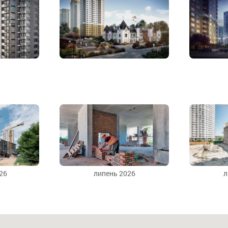
26
липень 2026
л