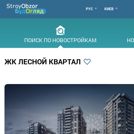
Перейти
МЕНЮ
РУС
КИЕВ
к
основному
ГОРОДОВ
содержанию
ПОИСК ПО НОВОСТРОЙКАМ
НО
ЖК ЛЕСНОЙ КВАРТАЛ