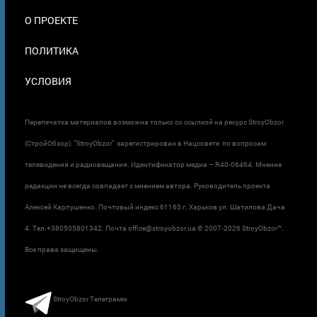
О ПРОЕКТЕ
ПОЛИТИКА
УСЛОВИЯ
Перепечатка материалов возможна только со ссылкой на ресурс StroyObzor
(СтройОбзор). "StroyObzor" зарегистрирован в Нацсовете по вопросам
телевидения и радиовещания. Идентификатор медиа – R40-06464. Мнение
редакции не всегда совпадает с мнением автора. Руководитель проекта
Алексей Карпушенко. Почтовый индекс 61165 г. Харьков ул. Шатилова Дача
4. Тел.+380505801342. Почта office@stroyobzor.ua © 2007-
2026 StroyObzor™.
Все права защищены.
StroyObzor Телеграмм