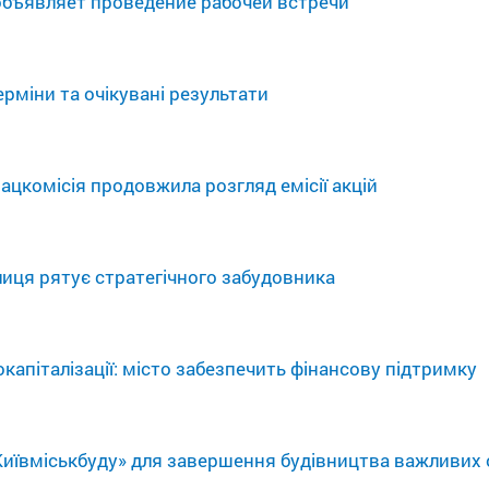
бъявляет проведение рабочей встречи
ерміни та очікувані результати
Нацкомісія продовжила розгляд емісії акцій
олиця рятує стратегічного забудовника
капіталізації: місто забезпечить фінансову підтримку
Київміськбуду» для завершення будівництва важливих о