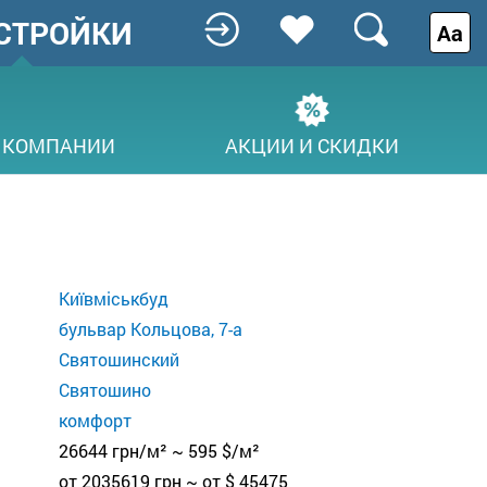
СТРОЙКИ
Аа
 КОМПАНИИ
АКЦИИ И СКИДКИ
Київміськбуд
бульвар Кольцова, 7-а
Святошинский
Святошино
комфорт
26644 грн/м² ~ 595 $/м²
от 2035619 грн ~ от $ 45475