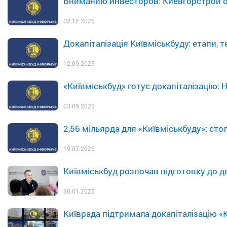
Вниманию инвесторов: Киевгорстрой о
02.12.2025
Докапіталізація Київміськбуду: етапи, т
12.09.2025
«Київміськбуд» готує докапіталізацію: 
03.09.2025
2,56 мільярда для «Київміськбуду»: ст
19.07.2025
Київміськбуд розпочав підготовку до до
30.01.2025
Київрада підтримала докапіталізацію «