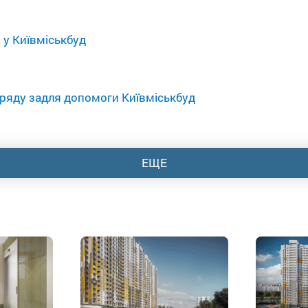
 у Київміськбуд
ряду задля допомоги Київміськбуд
ЕЩЕ