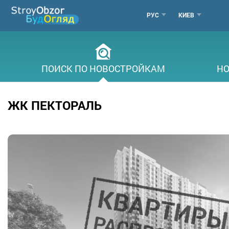
Перейти
МЕНЮ
РУС
КИЕВ
к
основному
ГОРОДОВ
содержанию
ПОИСК ПО НОВОСТРОЙКАМ
НО
ЖК ПЕКТОРАЛЬ