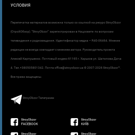
УСЛОВИЯ
Перепечатка материалов возможна только со ссылкой на ресурс StroyObzor
(СтройОбзор). "StroyObzor" зарегистрирован в Нацсовете по вопросам
телевидения и радиовещания. Идентификатор медиа – R40-06464. Мнение
редакции не всегда совпадает с мнением автора. Руководитель проекта
Алексей Карпушенко. Почтовый индекс 61165 г. Харьков ул. Шатилова Дача
4. Тел.+380505801342. Почта office@stroyobzor.ua © 2007-
2026 StroyObzor™.
Все права защищены.
StroyObzor Телеграмм
StroyObzor
StroyObzor
FACEBOOK
КИЇВ
StroyObzor
StroyObzor