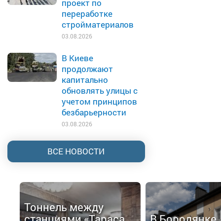
проект по
переработке
стройматериалов
03.08.2026
В Киеве
продолжают
капитально
обновлять улицы с
учетом принципов
безбарьерности
03.08.2026
ВСЕ НОВОСТИ
Тоннель между
станциями «Тараса
В Бородянке