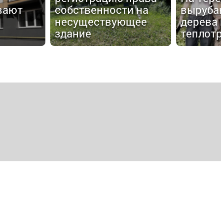
вают
собственности на
выруба
несуществующее
дерева
здание
теплот