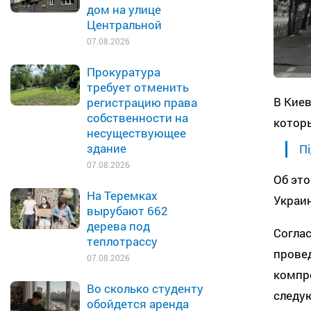
дом на улице
Центральной
07.08.2026
Прокуратура
требует отменить
В Киев
регистрацию права
собственности на
которы
несуществующее
здание
Пі
07.08.2026
Об это
На Теремках
Украин
вырубают 662
дерева под
Соглас
теплотрассу
прове
07.08.2026
компр
Во сколько студенту
следу
обойдется аренда