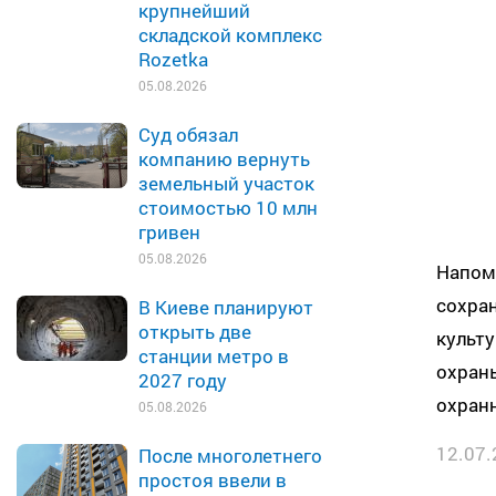
крупнейший
складской комплекс
Rozetka
05.08.2026
Суд обязал
компанию вернуть
земельный участок
стоимостью 10 млн
гривен
05.08.2026
Напом
сохран
В Киеве планируют
открыть две
культ
станции метро в
охраны
2027 году
охранн
05.08.2026
12.07.
После многолетнего
простоя ввели в