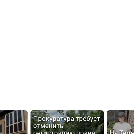
Прокуратура требует
отменить
регистрацию права
На Тер