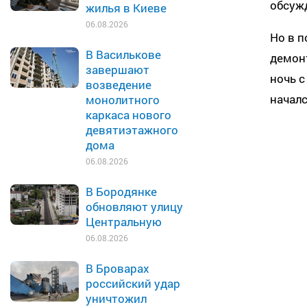
обсуж
жилья в Киеве
06.08.2026
Но в п
В Василькове
демонт
завершают
ночь с
возведение
началс
монолитного
каркаса нового
девятиэтажного
дома
06.08.2026
В Бородянке
обновляют улицу
Центральную
06.08.2026
В Броварах
российский удар
уничтожил