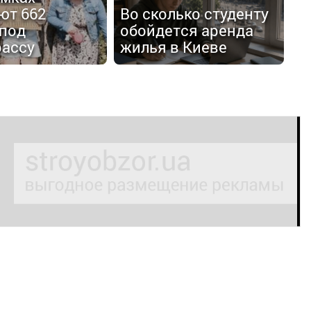
ют 662
Во сколько студенту
 под
обойдется аренда
рассу
жилья в Киеве