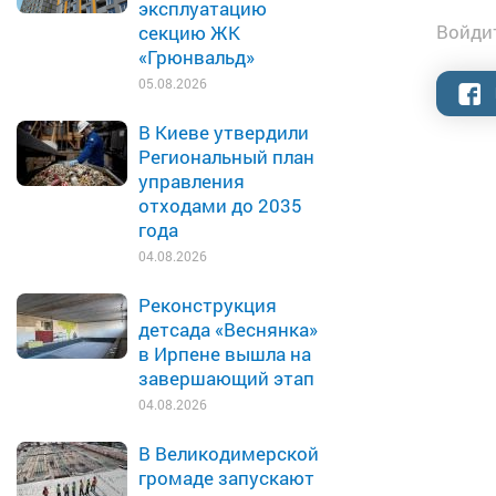
эксплуатацию
Войдит
секцию ЖК
«Грюнвальд»
05.08.2026
В Киеве утвердили
Региональный план
управления
отходами до 2035
года
04.08.2026
Реконструкция
детсада «Веснянка»
в Ирпене вышла на
завершающий этап
04.08.2026
В Великодимерской
громаде запускают