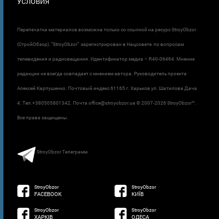
УСЛОВИЯ
Перепечатка материалов возможна только со ссылкой на ресурс StroyObzor
(СтройОбзор). "StroyObzor" зарегистрирован в Нацсовете по вопросам
телевидения и радиовещания. Идентификатор медиа – R40-06464. Мнение
редакции не всегда совпадает с мнением автора. Руководитель проекта
Алексей Карпушенко. Почтовый индекс 61165 г. Харьков ул. Шатилова Дача
4. Тел.+380505801342. Почта office@stroyobzor.ua © 2007-
2026 StroyObzor™.
Все права защищены.
StroyObzor Телеграмм
StroyObzor
StroyObzor
FACEBOOK
КИЇВ
StroyObzor
StroyObzor
ХАРКІВ
ОДЕСА