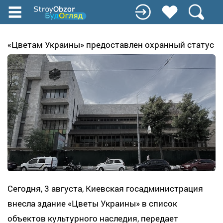
Перейти
к
основному
содержанию
«Цветам Украины» предоставлен охранный статус
Сегодня, 3 августа, Киевская госадминистрация
внесла здание «Цветы Украины» в список
объектов культурного наследия, передает