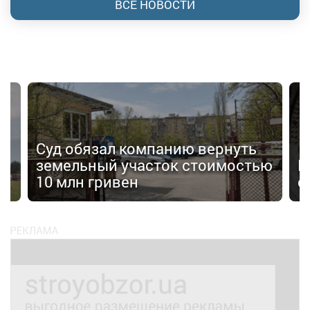
ВСЕ НОВОСТИ
Суд обязал компанию вернуть
земельный участок стоимостью
В
10 млн гривен
с