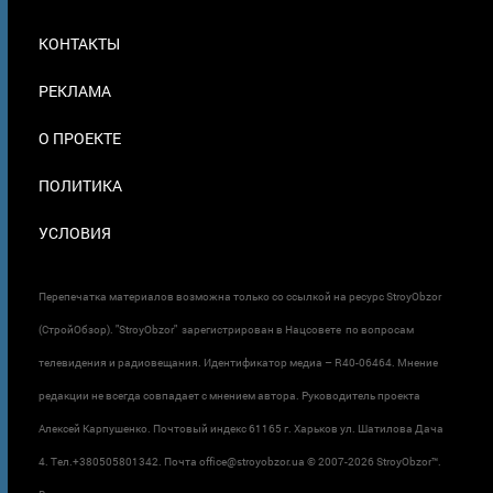
МЕНЮ
КОНТАКТЫ
В
ПОДВАЛЕ
РЕКЛАМА
О ПРОЕКТЕ
ПОЛИТИКА
УСЛОВИЯ
Перепечатка материалов возможна только со ссылкой на ресурс StroyObzor
(СтройОбзор). "StroyObzor" зарегистрирован в Нацсовете по вопросам
телевидения и радиовещания. Идентификатор медиа – R40-06464. Мнение
редакции не всегда совпадает с мнением автора. Руководитель проекта
Алексей Карпушенко. Почтовый индекс 61165 г. Харьков ул. Шатилова Дача
4. Тел.+380505801342. Почта office@stroyobzor.ua © 2007-
2026 StroyObzor™.