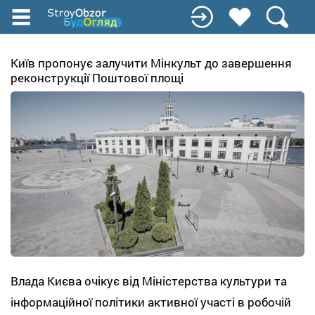
Перейти
к
основному
содержанию
Київ пропонує залучити Мінкульт до завершення
реконструкції Поштової площі
Влада Києва очікує від Міністерства культури та
інформаційної політики активної участі в робочій