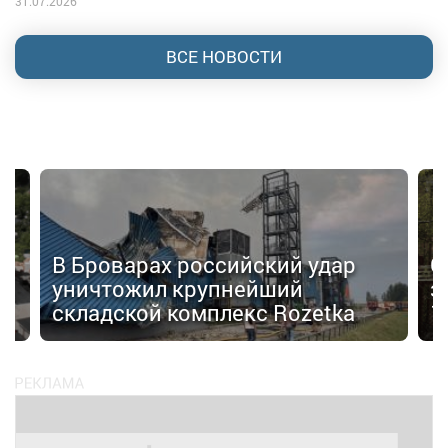
31.07.2026
ВСЕ НОВОСТИ
В Броварах российский удар
С
уничтожил крупнейший
з
складской комплекс Rozetka
1