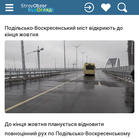
Перейти
к
основному
содержанию
Подільсько-Воскресенський міст відкриють до
кінця жовтня
До кінця жовтня планується відновити
повноцінний рух по Подільсько-Воскресенському