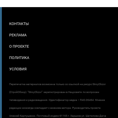
МЕНЮ
КОНТАКТЫ
В
ПОДВАЛЕ
РЕКЛАМА
О ПРОЕКТЕ
ПОЛИТИКА
УСЛОВИЯ
Перепечатка материалов возможна только со ссылкой на ресурс StroyObzor
(СтройОбзор). "StroyObzor" зарегистрирован в Нацсовете по вопросам
телевидения и радиовещания. Идентификатор медиа – R40-06464. Мнение
редакции не всегда совпадает с мнением автора. Руководитель проекта
Алексей Карпушенко. Почтовый индекс 61165 г. Харьков ул. Шатилова Дача