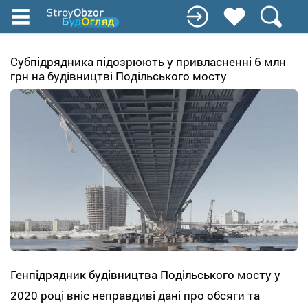
Перейти
к
основному
содержанию
Субпідрядника підозрюють у привласненні 6 млн
грн на будівництві Подільського мосту
Генпідрядник будівництва Подільського мосту у
2020 році вніс неправдиві дані про обсяги та