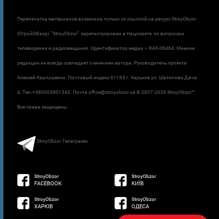
Перепечатка материалов возможна только со ссылкой на ресурс StroyObzor
(СтройОбзор). "StroyObzor" зарегистрирован в Нацсовете по вопросам
телевидения и радиовещания. Идентификатор медиа – R40-06464. Мнение
редакции не всегда совпадает с мнением автора. Руководитель проекта
Алексей Карпушенко. Почтовый индекс 61165 г. Харьков ул. Шатилова Дача
4. Тел.+380505801342. Почта office@stroyobzor.ua © 2007-
2026 StroyObzor™.
Все права защищены.
StroyObzor Телеграмм
StroyObzor
StroyObzor
FACEBOOK
КИЇВ
StroyObzor
StroyObzor
ХАРКІВ
ОДЕСА