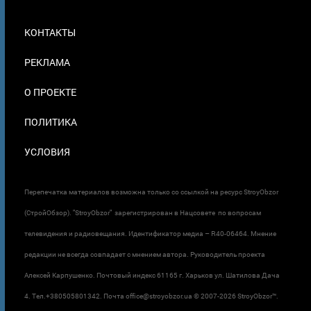
МЕНЮ
КОНТАКТЫ
В
ПОДВАЛЕ
РЕКЛАМА
О ПРОЕКТЕ
ПОЛИТИКА
УСЛОВИЯ
Перепечатка материалов возможна только со ссылкой на ресурс StroyObzor
(СтройОбзор). "StroyObzor" зарегистрирован в Нацсовете по вопросам
телевидения и радиовещания. Идентификатор медиа – R40-06464. Мнение
редакции не всегда совпадает с мнением автора. Руководитель проекта
Алексей Карпушенко. Почтовый индекс 61165 г. Харьков ул. Шатилова Дача
4. Тел.+380505801342. Почта office@stroyobzor.ua © 2007-
2026 StroyObzor™.