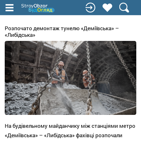
Перейти
к
основному
содержанию
Розпочато демонтаж тунелю «Деміївська» –
«Либідська»
На будівельному майданчику між станціями метро
«Деміївська» – «Либідська» фахівці розпочали