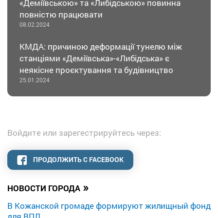
«Деміївською» та «Либідською» повинна
повністю працювати
08.02.2024
КМДА: причиною деформації тунелю між
станціями «Деміївська»-«Либідська» є
неякісне проєктування та будівництво
25.01.2024
Войдите или зарегестрируйтесь через:
ПРОДОЛЖИТЬ С FACEBOOK
»
НОВОСТИ ГОРОДА
В Кожанской громаде формируют жилищный фонд
для ВПЛ