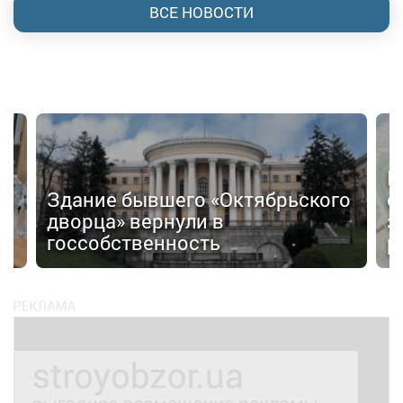
ВСЕ НОВОСТИ
П
Здание бывшего «Октябрьского
о
дворца» вернули в
з
госсобственность
р