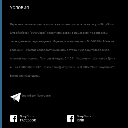
УСЛОВИЯ
Перепечатка материалов возможна только со ссылкой на ресурс StroyObzor
(СтройОбзор). "StroyObzor" зарегистрирован в Нацсовете по вопросам
телевидения и радиовещания. Идентификатор медиа – R40-06464. Мнение
редакции не всегда совпадает с мнением автора. Руководитель проекта
Алексей Карпушенко. Почтовый индекс 61165 г. Харьков ул. Шатилова Дача
4. Тел.+380505801342. Почта office@stroyobzor.ua © 2007-
2026 StroyObzor™.
Все права защищены.
StroyObzor Телеграмм
StroyObzor
StroyObzor
FACEBOOK
КИЇВ