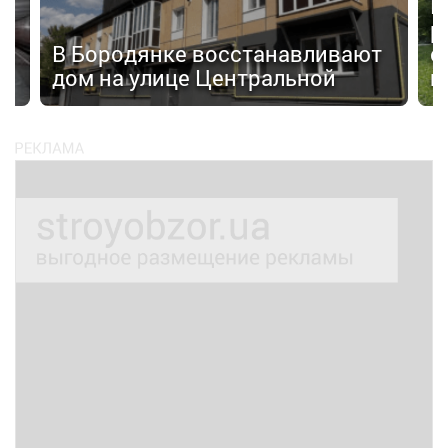
П
р
а»
В Бородянке восстанавливают
с
дом на улице Центральной
н