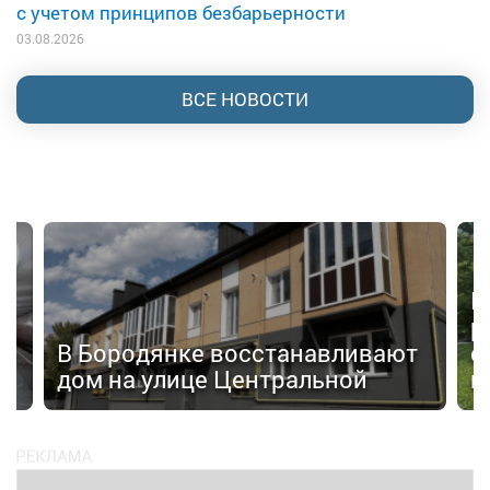
с учетом принципов безбарьерности
03.08.2026
ВСЕ НОВОСТИ
П
р
а»
В Бородянке восстанавливают
с
дом на улице Центральной
н