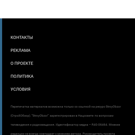
МЕНЮ
КОНТАКТЫ
В
ПОДВАЛЕ
РЕКЛАМА
О ПРОЕКТЕ
ПОЛИТИКА
УСЛОВИЯ
Перепечатка материалов возможна только со ссылкой на ресурс StroyObzor
(СтройОбзор). "StroyObzor" зарегистрирован в Нацсовете по вопросам
телевидения и радиовещания. Идентификатор медиа – R40-06464. Мнение
редакции не всегда совпадает с мнением автора. Руководитель проекта