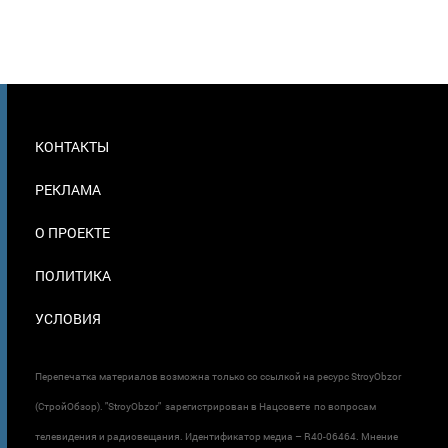
МЕНЮ
КОНТАКТЫ
В
ПОДВАЛЕ
РЕКЛАМА
О ПРОЕКТЕ
ПОЛИТИКА
УСЛОВИЯ
Перепечатка материалов возможна только со ссылкой на ресурс StroyObzor
(СтройОбзор). "StroyObzor" зарегистрирован в Нацсовете по вопросам
телевидения и радиовещания. Идентификатор медиа – R40-06464. Мнение