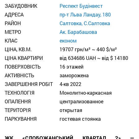
ЗАБУДОВНИК
Респект Будінвест
АДРЕСА
пр-т Льва Ландау, 180
РАЙОН
Салтовка, С.Салтовка
МЕТРО
Ак. Барабашова
КЛАС
економ
ЦІНА, КВ.М.
19707 грн/м² ~ 440 $/м²
ЦІНА КВАРТИРИ
від 634686 UAH ~ від $ 14180
ПОВЕРХОВІСТЬ
16 этажей
АКТИВНІСТЬ
заморожена
ЗАВЕРШЕННЯ РОБІТ
4-кв 2022
ТЕХНОЛОГІЯ
Монолитно-каркасная
ОПАЛЕННЯ
централизованное
TЕРИТОРІЯ
открытая
ПАРКУВАННЯ
гостевая стоянка
ЖК «СЛОБОЖАНСЬКИЙ КВАРТАЛ 2» —