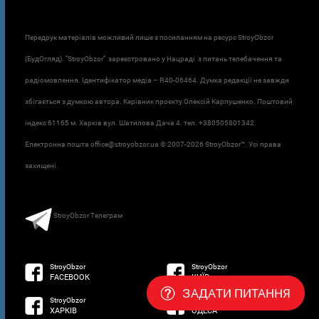
Передрук матеріалів можливий лише з посиланням на ресурс StroyObzor
(БудОгляд). "StroyObzor" зареєстровано у Нацраді з питань телебачення та
радіомовлення. Ідентифікатор медіа – R40-06464. Думка редакції не завжди
збігається з думкою автора. Керівник проєкту Олексій Карпушенко. Поштовий
індекс 61165 м. Харків вул. Шатилова Дача 4. тел. +380505801342.
Електронна пошта office@stroyobzor.ua © 2007-
2026 StroyObzor™. Усі права
захищені.
StroyObzor Телеграм
StroyObzor
StroyObzor
FACEBOOK
КИЇВ
ЗАДАТИ ПИТАННЯ
StroyObzor
StroyObzor
ХАРКІВ
ОДЕСА