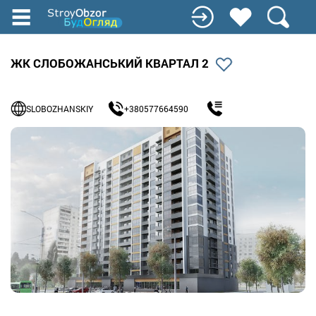
Перейти
до
основного
вмісту
ЖК СЛОБОЖАНСЬКИЙ КВАРТАЛ 2
SLOBOZHANSKIY
+380577664590