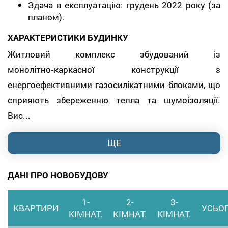
Здача в експлуатацію: грудень 2022 року (за
планом).
ХАРАКТЕРИСТИКИ БУДИНКУ
Житловий комплекс збудований із
монолітно‑каркасної конструкції з
енергоефективними газосилікатними блоками, що
сприяють збереженню тепла та шумоізоляції.
Вис...
ЩЕ
ДАНІ ПРО НОВОБУДОВУ
1-
2-
3-
КВАРТИРИ
УСЬО
КІМНАТ.
КІМНАТ.
КІМНАТ.