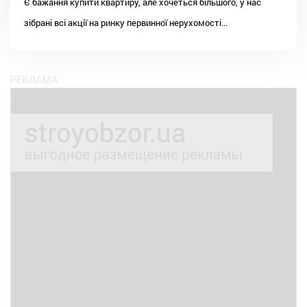
Є бажання купити квартиру, але хочеться більшого, у нас
зібрані всі акції на ринку первинної нерухомості...