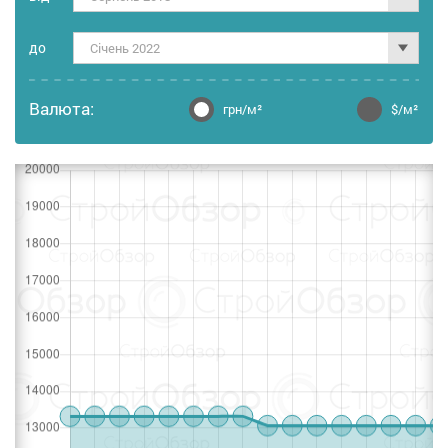
до
Січень 2022
Валюта:
грн/м²
$/м²