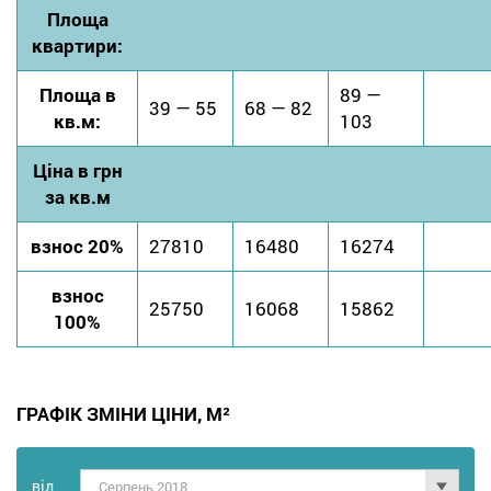
Площа
квартири:
Площа в
89 —
39 — 55
68 — 82
кв.м:
103
Ціна в грн
за кв.м
взнос 20%
27810
16480
16274
взнос
25750
16068
15862
100%
ГРАФІК ЗМІНИ ЦІНИ, М²
від
Серпень 2018