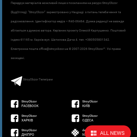
Передрук матеріалів можливий лише з посиланням на ресурс StroyObzor
(БудОгляд). "StroyObzor" зареєстровано у Нацраді з питань телебачення та
радіомовлення. Ідентифікатор медіа – R40-06464. Думка редакції не завжди
збігається з думкою автора. Керівник проєкту Олексій Карпушенко. Поштовий
індекс 61165 м. Харків вул. Шатилова Дача 4. тел. +380505801342.
Електронна пошта office@stroyobzor.ua © 2007-
2026 StroyObzor™. Усі права
захищені.
StroyObzor Телеграм
StroyObzor
StroyObzor
FACEBOOK
КИЇВ
StroyObzor
StroyObzor
ХАРКІВ
ОДЕСА
StroyObzor
developed by
ALL NEWS
ДНІПРО
NETSOFTWARE