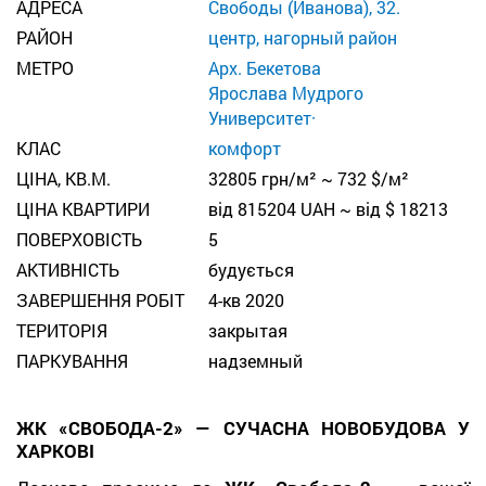
АДРЕСА
Свободы (Иванова), 32.
РАЙОН
центр, нагорный район
МЕТРО
Арх. Бекетова
Ярослава Мудрого
Университет·
КЛАС
комфорт
ЦІНА, КВ.М.
32805 грн/м² ~ 732 $/м²
ЦІНА КВАРТИРИ
від 815204 UAH ~ від $ 18213
ПОВЕРХОВІСТЬ
5
АКТИВНІСТЬ
будується
ЗАВЕРШЕННЯ РОБІТ
4-кв 2020
TЕРИТОРІЯ
закрытая
ПАРКУВАННЯ
надземный
ЖК «СВОБОДА-2» — СУЧАСНА НОВОБУДОВА У
ХАРКОВІ