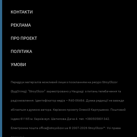
МЕНЮ
КОНТАКТИ
В
ПОДВАЛЕ
РЕКЛАМА
ПРО ПРОЕКТ
ПОЛІТИКА
УМОВИ
Передрук матеріалів можливий лише з посиланням на ресурс StroyObzor
(БудОгляд). "StroyObzor" зареєстровано у Нацраді з питань телебачення та
радіомовлення. Ідентифікатор медіа – R40-06464. Думка редакції не завжди
збігається з думкою автора. Керівник проєкту Олексій Карпушенко. Поштовий
індекс 61165 м. Харків вул. Шатилова Дача 4. тел. +380505801342.
Електронна пошта office@stroyobzor.ua © 2007-
2026 StroyObzor™. Усі права