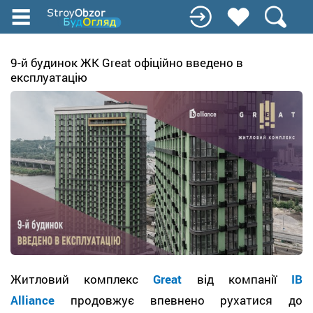
Перейти
до
основного
вмісту
9-й будинок ЖК Great офіційно введено в
експлуатацію
Житловий комплекс
Great
від компанії
IB
Alliance
продовжує впевнено рухатися до