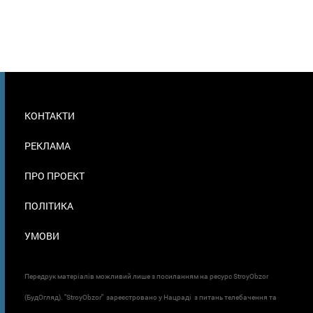
МЕНЮ
КОНТАКТИ
В
ПОДВАЛЕ
РЕКЛАМА
ПРО ПРОЕКТ
ПОЛІТИКА
УМОВИ
Передрук матеріалів можливий лише з посиланням на ресурс StroyObzor
(БудОгляд). "StroyObzor" зареєстровано у Нацраді з питань телебачення та