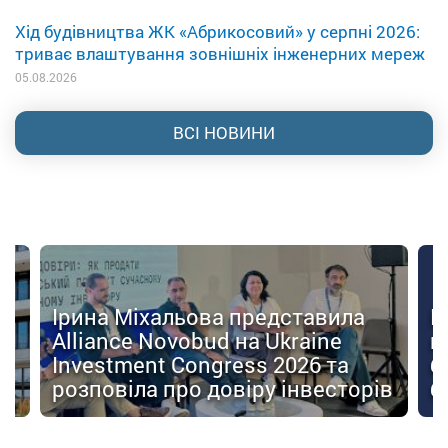
Хід будівництва ЖК «Абрикосовий» у серпні 2026:
триває влаштування зовнішніх інженерних мереж
05.08.2026
ВСІ НОВИНИ
Ірина Міхальова представила
К
Alliance Novobud на Ukraine
п
Investment Congress 2026 та
б
розповіла про довіру інвесторів
б