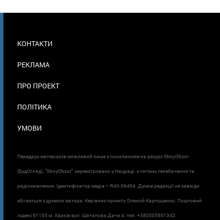
МЕНЮ
КОНТАКТИ
В
ПОДВАЛЕ
РЕКЛАМА
ПРО ПРОЕКТ
ПОЛІТИКА
УМОВИ
Передрук матеріалів можливий лише з посиланням на ресурс StroyObzor
(БудОгляд). "StroyObzor" зареєстровано у Нацраді з питань телебачення та
радіомовлення. Ідентифікатор медіа – R40-06464. Думка редакції не завжди
збігається з думкою автора. Керівник проєкту Олексій Карпушенко. Поштовий
індекс 61165 м. Харків вул. Шатилова Дача 4. тел. +380505801342.