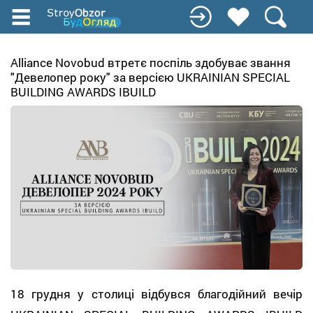
Перейти
до
основного
вмісту
Alliance Novobud втретє поспіль здобуває звання
"Девелопер року" за версією UKRAINIAN SPECIAL
BUILDING AWARDS IBUILD
18 грудня у столиці відбувся благодійний вечір