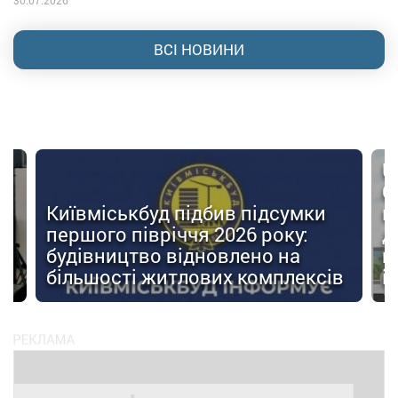
ВСІ НОВИНИ
U
О
Київміськбуд підбив підсумки
м
першого півріччя 2026 року:
д
будівництво відновлено на
п
ів
більшості житлових комплексів
і