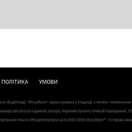
ПОЛІТИКА
УМОВИ
zor (БудОгляд). "StroyObzor" зареєстровано у Нацраді з питань телебачення 
 завжди збігається з думкою автора. Керівник проєкту Олексій Карпушенко. 
лектронна пошта office@stroyobzor.ua © 2007-
2026 StroyObzor™. Усі права зах