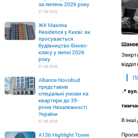
за липень 2026 року
07.08.2026
ЖК Maxima
Residence у Києві: як
просувається
Шановн
будівництво бізнес-
класу у липні 2026
Зверта
року
відділ
07.08.2026
Пі
Alliance Novobud
представив
📍
вул
спеціальні умови на
квартири до 35-
тимча
річчя Незалежності
України
В інші
07.08.2026
Просим
A136 Highlight Tower