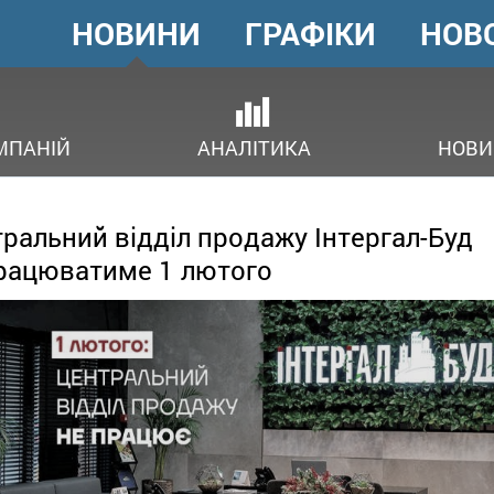
НОВИНИ
ГРАФІКИ
НОВ
ГОЛОВНЕ
МЕНЮ
ОВ
МПАНІЙ
АНАЛІТИКА
НОВИ
ральний відділ продажу Інтергал-Буд
рацюватиме 1 лютого