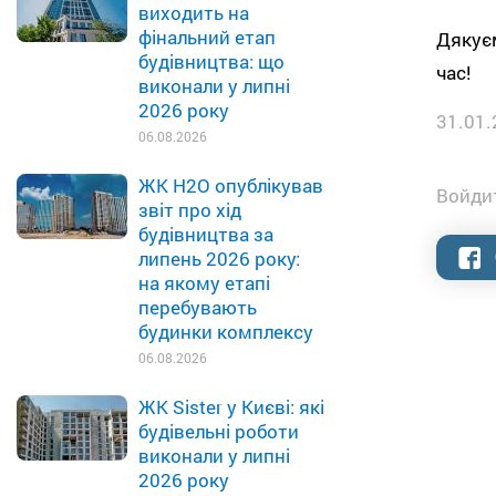
виходить на
фінальний етап
Дякуєм
будівництва: що
час!
виконали у липні
2026 року
31.01.
06.08.2026
ЖК H2O опублікував
Войдит
звіт про хід
будівництва за
липень 2026 року:
на якому етапі
перебувають
будинки комплексу
06.08.2026
ЖК Sister у Києві: які
будівельні роботи
виконали у липні
2026 року