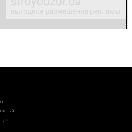
та
Поштовий
ищені.