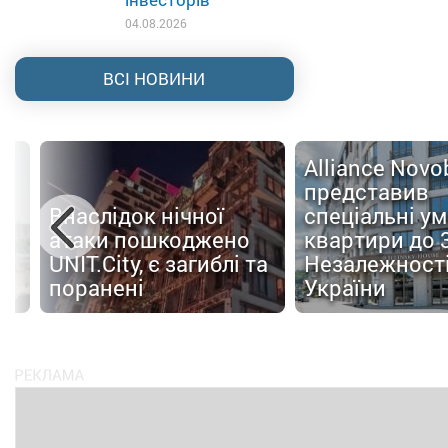
04.08.2026
ВСІ НОВИНИ
Alliance Nov
представив
Внаслідок нічної
спеціальні у
атаки пошкоджено
квартири до 
UNIT.City, є загиблі та
Незалежност
поранені
України