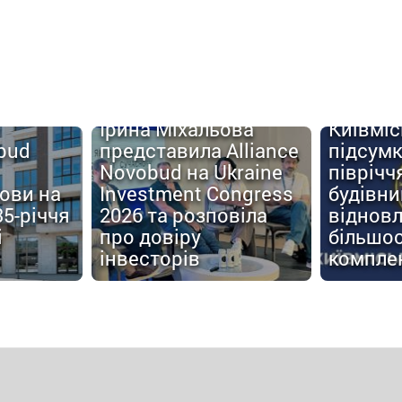
Ірина Міхальова
Київміс
obud
представила Alliance
підсум
Novobud на Ukraine
піврічч
мови на
Investment Congress
будівн
35-річчя
2026 та розповіла
відновл
і
про довіру
більшос
інвесторів
компле