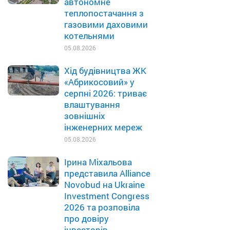
автономне
теплопостачання з
газовими даховими
котельнями
05.08.2026
Хід будівництва ЖК
«Абрикосовий» у
серпні 2026: триває
влаштування
зовнішніх
інженерних мереж
05.08.2026
Ірина Міхальова
представила Alliance
Novobud на Ukraine
Investment Congress
2026 та розповіла
про довіру
інвесторів