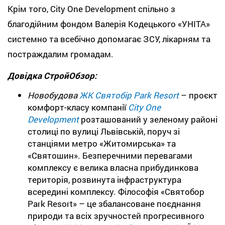
Крім того, City One Development спільно з
благодійним фондом Валерія Кодецького «УНІТА»
системно та всебічно допомагає ЗСУ, лікарням та
постраждалим громадам.
Довідка СтройОбзор:
Новобудова
ЖК
Святобір Park Resort
– проєкт
комфорт-класу компанії
City One
Development
розташований у зеленому районі
столиці по вулиці Львівській, поруч зі
станціями метро «Житомирська» та
«Святошин». Безперечними перевагами
комплексу є велика власна прибудинкова
територія, розвинута інфраструктура
всередині комплексу. Філософія «Святобор
Park Resort» – це збалансоване поєднання
природи та всіх зручностей прогресивного