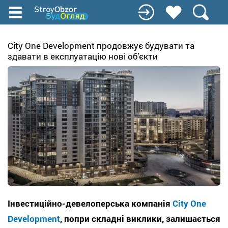
Перейти
до
основного
вмісту
City One Development продовжує будувати та
здавати в експлуатацію нові об’єкти
Інвестиційно-девелоперська компанія
City One
Development
, попри складні виклики, залишається