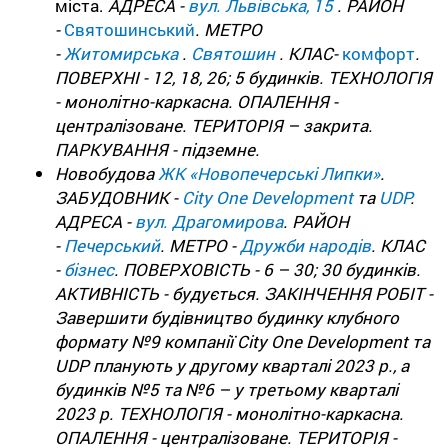
міста.
АДРЕСА -
вул. Львівська, 15
. РАЙОН
-
Святошинський
. МЕТРО
-
Житомирська
.
Святошин
. КЛАС-
комфорт
.
ПОВЕРХНІ - 12, 18, 26; 5 будинків. ТЕХНОЛОГІЯ
- монолітно-каркасна. ОПАЛЕННЯ -
централізоване. ТЕРИТОРІЯ – закрита.
ПАРКУВАННЯ - підземне.
Новобудова
ЖК «Новопечерські Липки»
.
ЗАБУДОВНИК -
City One Development
та
UDP
.
АДРЕСА -
вул. Драгомирова
. РАЙОН
-
Печерський
. МЕТРО -
Дружби народів
. КЛАС
-
бізнес
. ПОВЕРХОВІСТЬ - 6 – 30; 30 будинків.
АКТИВНІСТЬ - будується. ЗАКІНЧЕННЯ РОБІТ -
Завершити будівництво будинку клубного
формату №9 компанії City One Development та
UDP планують у другому кварталі 2023 р., а
будинків №5 та №6 – у третьому кварталі
2023 р. ТЕХНОЛОГІЯ - монолітно-каркасна.
ОПАЛЕННЯ - централізоване. ТЕРИТОРІЯ -