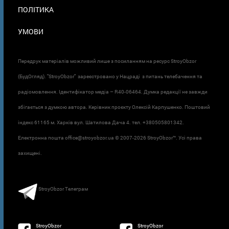
ПОЛІТИКА
УМОВИ
Передрук матеріалів можливий лише з посиланням на ресурс StroyObzor
(БудОгляд). "StroyObzor" зареєстровано у Нацраді з питань телебачення та
радіомовлення. Ідентифікатор медіа – R40-06464. Думка редакції не завжди
збігається з думкою автора. Керівник проєкту Олексій Карпушенко. Поштовий
індекс 61165 м. Харків вул. Шатилова Дача 4. тел. +380505801342.
Електронна пошта office@stroyobzor.ua © 2007-
2026 StroyObzor™. Усі права
захищені.
StroyObzor Телеграм
StroyObzor
StroyObzor