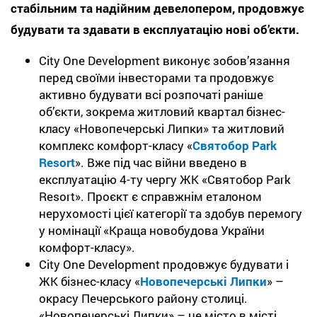
стабільним та надійним девелопером, продовжує
будувати та здавати в експлуатацію нові об’єкти.
City One Development виконує зобов’язання
перед своїми інвесторами та продовжує
активно будувати всі розпочаті раніше
об’єкти, зокрема житловий квартал бізнес-
класу «Новопечерські Липки» та житловий
комплекс комфорт-класу «
Святобор Park
Resort
». Вже під час війни введено в
експлуатацію 4-ту чергу ЖК «Святобор Park
Resort». Проєкт є справжнім еталоном
нерухомості цієї категорії та здобув перемогу
у номінації «Краща новобудова України
комфорт-класу».
City One Development продовжує будувати і
ЖК бізнес-класу «
Новопечерські Липки
» –
окрасу Печерського району столиці.
«Новопечерські Липки» – це місто в місті,