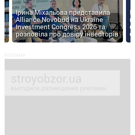
Ірина Міхальова представила
К
Alliance Novobud на Ukraine
п
Investment Congress 2026 та
б
розповіла про довіру інвесторів
б