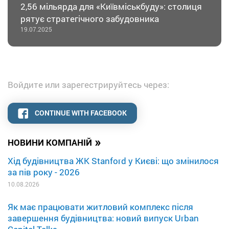
2,56 мільярда для «Київміськбуду»: столиця
рятує стратегічного забудовника
19.07.2025
Войдите или зарегестрируйтесь через:
CONTINUE WITH FACEBOOK
»
НОВИНИ КОМПАНІЙ
Хід будівництва ЖК Stanford у Києві: що змінилося
за пів року - 2026
10.08.2026
Як має працювати житловий комплекс після
завершення будівництва: новий випуск Urban