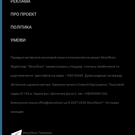
РЕКЛАМА
ПРО ПРОЕКТ
ПОЛІТИКА
УМОВИ
Передрук матеріалів можливий лише з посиланням на ресурс StroyObzor
(БудОгляд). "StroyObzor" зареєстровано у Нацраді з питань телебачення та
радіомовлення. Ідентифікатор медіа – R40-06464. Думка редакції не завжди
збігається з думкою автора. Керівник проєкту Олексій Карпушенко. Поштовий
індекс 61165 м. Харків вул. Шатилова Дача 4. тел. +380505801342.
Електронна пошта office@stroyobzor.ua © 2007-
2026 StroyObzor™. Усі права
захищені.
StroyObzor Телеграм