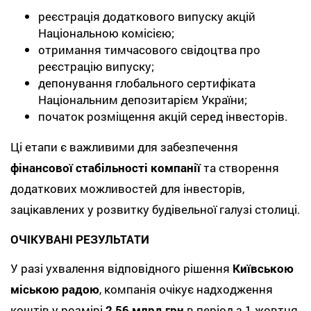
реєстрація додаткового випуску акцій
Національною комісією;
отримання тимчасового свідоцтва про
реєстрацію випуску;
депонування глобального сертифіката
Національним депозитарієм України;
початок розміщення акцій серед інвесторів.
Ці етапи є важливими для забезпечення
фінансової стабільності компанії
та створення
додаткових можливостей для інвесторів,
зацікавлених у розвитку будівельної галузі столиці.
ОЧІКУВАНІ РЕЗУЛЬТАТИ
У разі ухвалення відповідного рішення
Київською
міською радою
, компанія очікує надходження
коштів у розмірі
2,56 млрд грн
в період з
1 жовтня