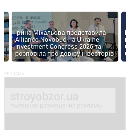
Ірина Міхальова представила
К
Alliance Novobud на Ukraine
п
Investment Congress 2026 та
б
розповіла про довіру інвесторів
б