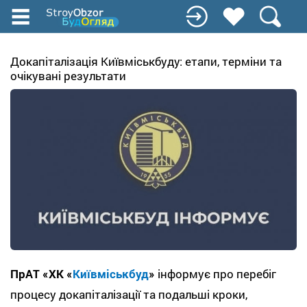
Перейти
до
основного
вмісту
Докапіталізація Київміськбуду: етапи, терміни та
очікувані результати
ПрАТ «ХК «
Київміськбуд
»
інформує про перебіг
процесу докапіталізації та подальші кроки,