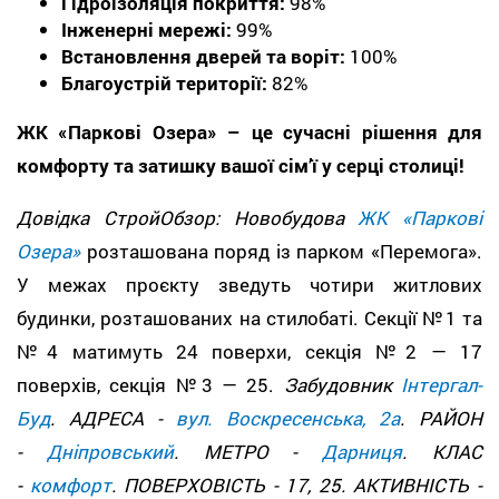
Гідроізоляція покриття:
98%
Інженерні мережі:
99%
Встановлення дверей та воріт:
100%
Благоустрій території:
82%
ЖК «Паркові Озера» – це сучасні рішення для
комфорту та затишку вашої сім’ї у серці столиці!
Довідка СтройОбзор: Новобудова
ЖК «Паркові
Озера»
розташована поряд із парком «Перемога».
У межах проєкту зведуть чотири житлових
будинки, розташованих на стилобаті. Секції №1 та
№4 матимуть 24 поверхи, секція №2 — 17
поверхів, секція №3 — 25.
Забудовник
Інтергал-
Буд
. АДРЕСА -
вул. Воскресенська, 2а
. РАЙОН
-
Дніпровський
. МЕТРО -
Дарниця
. КЛАС
-
комфорт
. ПОВЕРХОВІСТЬ - 17, 25. АКТИВНІСТЬ -