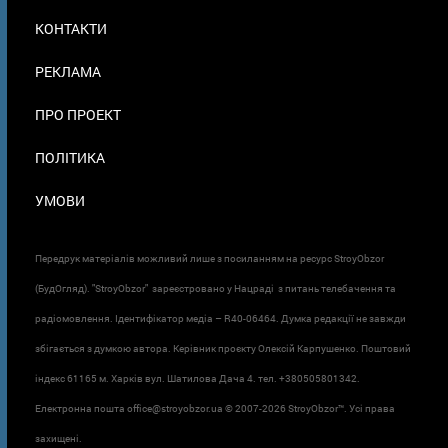
МЕНЮ
КОНТАКТИ
В
ПОДВАЛЕ
РЕКЛАМА
ПРО ПРОЕКТ
ПОЛІТИКА
УМОВИ
Передрук матеріалів можливий лише з посиланням на ресурс StroyObzor
(БудОгляд). "StroyObzor" зареєстровано у Нацраді з питань телебачення та
радіомовлення. Ідентифікатор медіа – R40-06464. Думка редакції не завжди
збігається з думкою автора. Керівник проєкту Олексій Карпушенко. Поштовий
індекс 61165 м. Харків вул. Шатилова Дача 4. тел. +380505801342.
Електронна пошта office@stroyobzor.ua © 2007-
2026 StroyObzor™. Усі права
захищені.