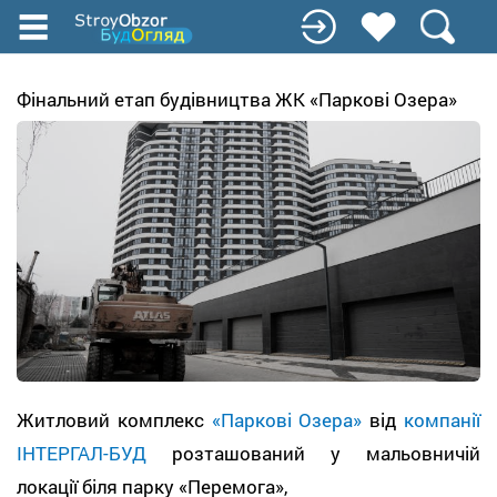
Перейти
до
основного
вмісту
Фінальний етап будівництва ЖК «Паркові Озера»
Житловий комплекс
«Паркові Озера»
від
компанії
ІНТЕРГАЛ-БУД
розташований у мальовничій
локації біля парку «Перемога»,