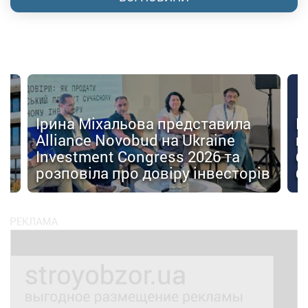
Ірина Міхальова представила
К
Alliance Novobud на Ukraine
п
Investment Congress 2026 та
б
розповіла про довіру інвесторів
б