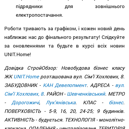
підрядники для зовнішнього
електропостачання.
Роботи тривають за графіком, і кожен новий день
наближає нас до фінального результату! Слідкуйте
за оновленнями та будьте в курсі всіх новин
UNIT.Home!
Довідка СтройОбзор: Новобудова бізнес класу
ЖК
UNIT.Home
розташована вул. Сім'ї Хохлових, 8.
ЗАБУДОВНИК -
КАН Девелопмент
. АДРЕСА -
вул.
Сім'ї Хохлових, 8
. РАЙОН -
Шевченківський
. МЕТРО
-
Дорогожичі
,
Лук'янівська
. КЛАС -
бізнес
.
ПОВЕРХОВІСТЬ - 5-9, 16, 20, 24-25; 9 будинків.
АКТИВНІСТЬ - будується. ТЕХНОЛОГІЯ - монолітно-
каркасна. ОПАЛЕННЯ - централізоване. ТЕРИТОРІЯ