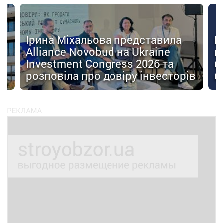
Ірина Міхальова представила
К
Alliance Novobud на Ukraine
п
Investment Congress 2026 та
б
розповіла про довіру інвесторів
б