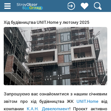
Перейти
до
основного
вмісту
Хід будівництва UNIT.Home у лютому 2025
Запрошуємо вас ознайомитися з нашим січневим
звітом про хід будівництва ЖК
UNIT.Home
від
компании
К.А.Н. Девелопмент
! Проєкт активно