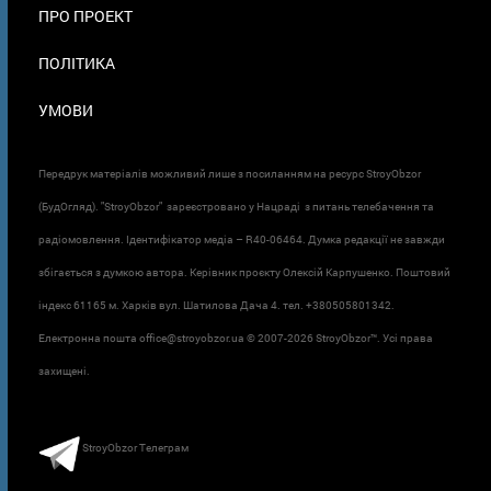
ПРО ПРОЕКТ
ПОЛІТИКА
УМОВИ
Передрук матеріалів можливий лише з посиланням на ресурс StroyObzor
(БудОгляд). "StroyObzor" зареєстровано у Нацраді з питань телебачення та
радіомовлення. Ідентифікатор медіа – R40-06464. Думка редакції не завжди
збігається з думкою автора. Керівник проєкту Олексій Карпушенко. Поштовий
індекс 61165 м. Харків вул. Шатилова Дача 4. тел. +380505801342.
Електронна пошта office@stroyobzor.ua © 2007-
2026 StroyObzor™. Усі права
захищені.
StroyObzor Телеграм