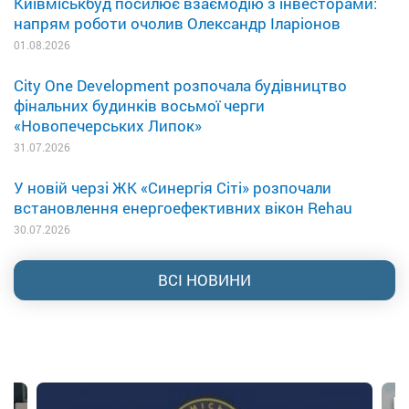
Київміськбуд посилює взаємодію з інвесторами:
напрям роботи очолив Олександр Іларіонов
01.08.2026
City One Development розпочала будівництво
фінальних будинків восьмої черги
«Новопечерських Липок»
31.07.2026
У новій черзі ЖК «Синергія Сіті» розпочали
встановлення енергоефективних вікон Rehau
30.07.2026
ВСІ НОВИНИ
U