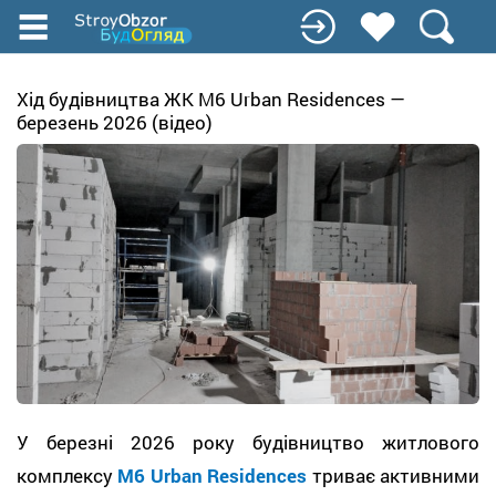
Перейти
до
основного
вмісту
Хід будівництва ЖК M6 Urban Residences —
березень 2026 (відео)
У березні 2026 року будівництво житлового
комплексу
M6 Urban Residences
триває активними