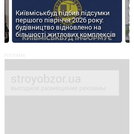
О
Київміськбуд підбив підсумки
м
першого півріччя 2026 року:
д
будівництво відновлено на
п
ів
більшості житлових комплексів
і