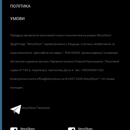
ПОЛІТИКА
УМОВИ
Передрук матеріалів можливий лише з посиланням на ресурс StroyObzor
(БудОгляд). "StroyObzor" зареєстровано у Нацраді з питань телебачення та
радіомовлення. Ідентифікатор медіа – R40-06464. Думка редакції не завжди
збігається з думкою автора. Керівник проєкту Олексій Карпушенко. Поштовий
індекс 61165 м. Харків вул. Шатилова Дача 4. тел. +380505801342.
Електронна пошта office@stroyobzor.ua © 2007-
2026 StroyObzor™. Усі права
захищені.
StroyObzor Телеграм
StroyObzor
StroyObzor