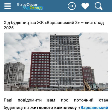
Перейти
до
основного
вмісту
Хід будівництва ЖК «Варшавський 3» – листопад
2025
Раді повідомити вам про поточний стан
будівництва
житлового комплексу «
Варшавський