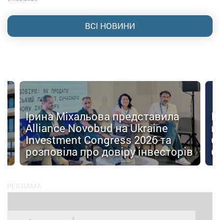
ВСІ НОВИНИ
Ірина Міхальова представила
К
Alliance Novobud на Ukraine
п
Investment Congress 2026 та
б
розповіла про довіру інвесторів
б