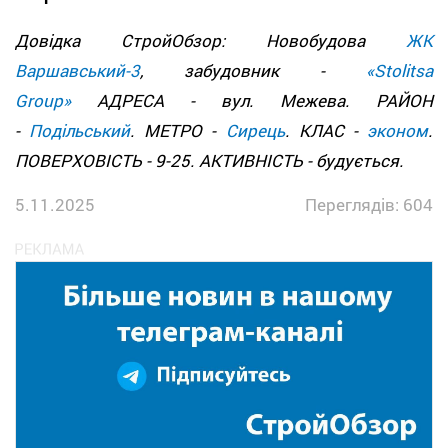
Довідка СтройОбзор: Новобудова
ЖК
Варшавський-3
, забудовник -
«Stolitsa
Group»
АДРЕСА - вул. Межева. РАЙОН
-
Подільський
. МЕТРО -
Сирець
. КЛАС -
эконом
.
ПОВЕРХОВІСТЬ - 9-25. АКТИВНІСТЬ - будується.
5.11.2025
Переглядів: 604