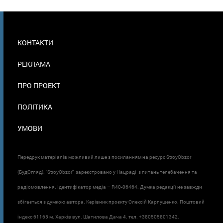
МЕНЮ
КОНТАКТИ
В
ПОДВАЛЕ
РЕКЛАМА
ПРО ПРОЕКТ
ПОЛІТИКА
УМОВИ
Передрук матеріалів можливий лише з посиланням на ресурс StroyObzor
(БудОгляд). "StroyObzor" зареєстровано у Нацраді з питань телебачення та
радіомовлення. Ідентифікатор медіа – R40-06464. Думка редакції не завжди
збігається з думкою автора. Керівник проєкту Олексій Карпушенко. Поштовий
індекс 61165 м. Харків вул. Шатилова Дача 4. тел. +380505801342.