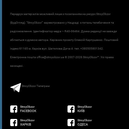
Передрук матеріалів можливий лише з посиланням на ресурс StroyObzor
(БудОгляд). "StroyObzor" зареєстровано у Нацраді з питань телебачення та
радіомовлення. Ідентифікатор медіа – R40-06464. Думка редакції не завжди
збігається з думкою автора. Керівник проєкту Олексій Карпушенко. Поштовий
індекс 61165 м. Харків вул. Шатилова Дача 4. тел. +380505801342.
Електронна пошта office@stroyobzor.ua © 2007-
2026 StroyObzor™. Усі права
захищені.
StroyObzor Телеграм
StroyObzor
StroyObzor
FACEBOOK
КИЇВ
StroyObzor
StroyObzor
ХАРКІВ
ОДЕСА