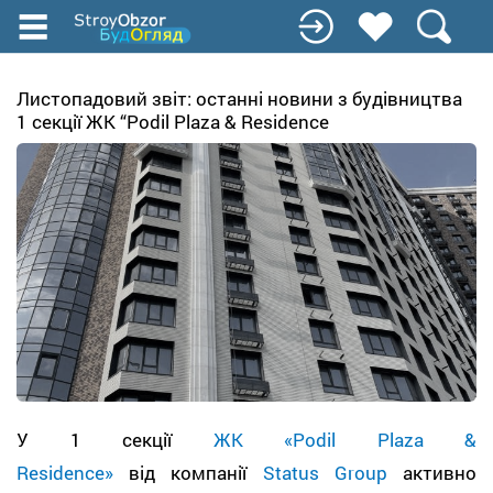
Перейти
до
основного
вмісту
Листопадовий звіт: останні новини з будівництва
1 секції ЖК “Podil Plaza & Residence
У 1 секції
ЖК «Podil Plaza &
Residence»
від компанії
Status Group
активно