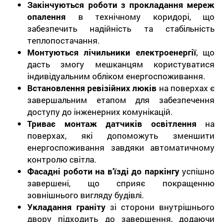
Закінчуються роботи з прокладання мереж
опалення
в технічному коридорі, що
забезпечить надійність та стабільність
теплопостачання.
Монтуються лічильники електроенергії
, що
дасть змогу мешканцям користуватися
індивідуальним обліком енергоспоживання.
Встановлення ревізійних люків
на поверхах є
завершальним етапом для забезпечення
доступу до інженерних комунікацій.
Триває монтаж датчиків освітлення
на
поверхах, які допоможуть зменшити
енергоспоживання завдяки автоматичному
контролю світла.
Фасадні роботи на в’їзді до паркінгу
успішно
завершені, що сприяє покращенню
зовнішнього вигляду будівлі.
Укладання граніту
зі сторони внутрішнього
двору підходить до завершення, додаючи