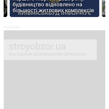
будівництво відновлено на
п
ів
більшості житлових комплексів
і