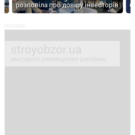
розповіла про довіру інвесторів
б