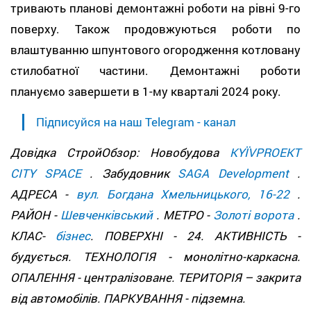
тривають планові демонтажні роботи на рівні 9-го
поверху. Також продовжуються роботи по
влаштуванню шпунтового огородження котловану
стилобатної частини. Демонтажні роботи
плануємо завершети в 1-му кварталі 2024 року.
Підписуйся на наш Telegram - канал
Довідка СтройОбзор: Новобудова
KYЇVPROEKT
CITY SPACE
. Забудовник
SAGA Development
.
АДРЕСА -
вул. Богдана Хмельницького, 16-22
.
РАЙОН -
Шевченківський
. МЕТРО -
Золоті ворота
.
КЛАС-
бізнес
. ПОВЕРХНІ - 24. АКТИВНІСТЬ -
будується. ТЕХНОЛОГІЯ - монолітно-каркасна.
ОПАЛЕННЯ - централізоване. ТЕРИТОРІЯ – закрита
від автомобілів. ПАРКУВАННЯ - підземна.