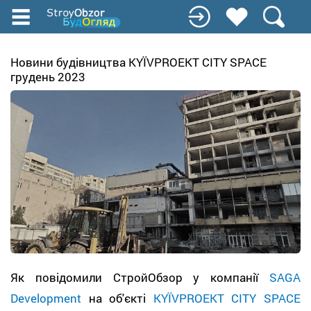
Перейти
до
основного
вмісту
Новини будівництва KYЇVPROEKT CITY SPACE
грудень 2023
Як повідомили СтройОбзор у компанії
SAGA
Development
на об'єкті
KYЇVPROEKT CITY SPACE