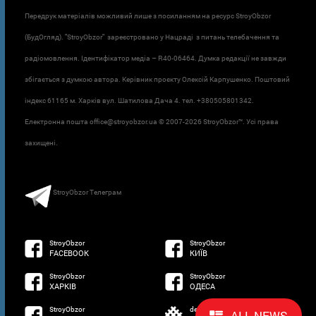
Передрук матеріалів можливий лише з посиланням на ресурс StroyObzor
(БудОгляд). "StroyObzor" зареєстровано у Нацраді з питань телебачення та
радіомовлення. Ідентифікатор медіа – R40-06464. Думка редакції не завжди
збігається з думкою автора. Керівник проєкту Олексій Карпушенко. Поштовий
індекс 61165 м. Харків вул. Шатилова Дача 4. тел. +380505801342.
Електронна пошта office@stroyobzor.ua © 2007-
2026 StroyObzor™. Усі права
захищені.
StroyObzor Телеграм
StroyObzor
StroyObzor
FACEBOOK
КИЇВ
StroyObzor
StroyObzor
ХАРКІВ
ОДЕСА
StroyObzor
developed by
ALL NEWS