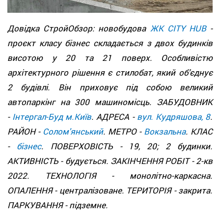
Довідка СтройОбзор: новобудова
ЖК CITY HUB
-
проєкт класу бізнес складається з двох будинків
висотою у 20 та 21 поверх. Особливістю
архітектурного рішення є стилобат, який об’єднує
2 будівлі. Він приховує під собою великий
автопаркінг на 300 машиномісць. ЗАБУДОВНИК
-
Інтергал-Буд м.Київ
. АДРЕСА -
вул. Кудряшова, 8
.
РАЙОН -
Солом'янський
. МЕТРО -
Вокзальна
. КЛАС
-
бізнес
. ПОВЕРХОВІСТЬ - 19, 20; 2 будинки.
АКТИВНІСТЬ - будується. ЗАКІНЧЕННЯ РОБІТ - 2-кв
2022. ТЕХНОЛОГІЯ - монолітно-каркасна.
ОПАЛЕННЯ - централізоване. ТЕРИТОРІЯ - закрита.
ПАРКУВАННЯ - підземне.