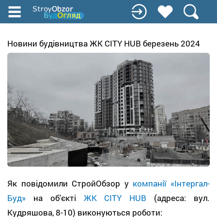
Перейти
до
основного
вмісту
Новини будівництва ЖК CITY HUB березень 2024
Як повідомили СтройОбзор у
компанії «Інтергал-
Буд»
на об'єкті
ЖК CITY HUB
(адреса: вул.
Кудряшова, 8-10) виконуються роботи: