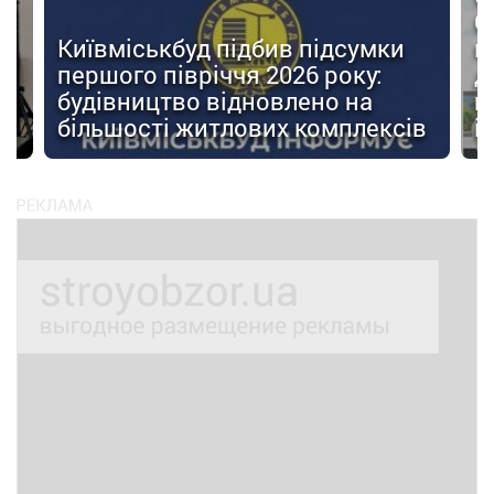
О
Київміськбуд підбив підсумки
м
першого півріччя 2026 року:
д
будівництво відновлено на
п
ів
більшості житлових комплексів
і