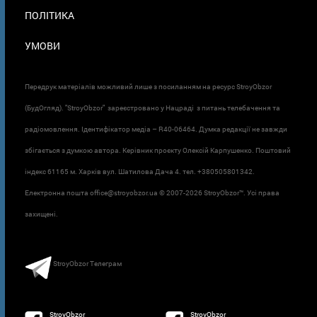
ПОЛІТИКА
УМОВИ
Передрук матеріалів можливий лише з посиланням на ресурс StroyObzor
(БудОгляд). "StroyObzor" зареєстровано у Нацраді з питань телебачення та
радіомовлення. Ідентифікатор медіа – R40-06464. Думка редакції не завжди
збігається з думкою автора. Керівник проєкту Олексій Карпушенко. Поштовий
індекс 61165 м. Харків вул. Шатилова Дача 4. тел. +380505801342.
Електронна пошта office@stroyobzor.ua © 2007-
2026 StroyObzor™. Усі права
захищені.
StroyObzor Телеграм
StroyObzor
StroyObzor