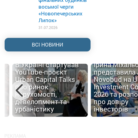
восьмої черги
«Новопечерських
Липок»
31.07.2026
ВСІ НОВИНИ
В Україні стартував
Ірина Міхаль
YouTube-проєкт
представила 
Urban Capital Talks
Novobud на U
про ринок
Investment C
нерухомості,
2026 та розпо
та
девелопмент та
про довіру
урбаністику
інвесторів