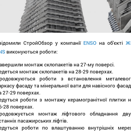
відомили СтройОбзор у компанії
ENSO
на об'єкті
Ж
NS
виконуються роботи:
авершили монтаж склопакетів на 27-му поверсі.
едеться монтаж склопакетів на 28-29 поверхах.
родовжуються роботи з встановлення металевог
аркасу фасаду та мінеральної вати для навісного фасад
а 27-29 поверхах.
едуться роботи з монтажу керамогранітної плитки н
6-28 поверхах.
родовжується монтаж ліфтового обладнання дву
станніх пасажирських ліфтів.
едуться роботи по влаштуванню внутрішніх мере