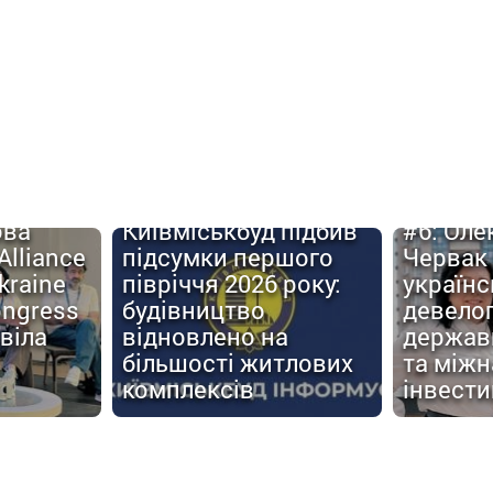
Urban C
ова
Київміськбуд підбив
#6: Оле
Alliance
підсумки першого
Червак
kraine
півріччя 2026 року:
українс
ongress
будівництво
девело
віла
відновлено на
держав
більшості житлових
та міжн
комплексів
інвести