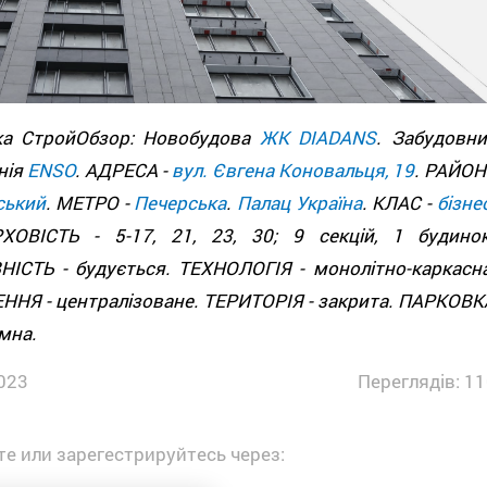
ка СтройОбзор: Новобудова
ЖК DIADANS
. Забудовни
нія
ENSO
. АДРЕСА -
вул. Євгена Коновальця, 19
. РАЙОН
ський
. МЕТРО -
Печерська
.
Палац Україна
. КЛАС -
бізне
ХОВІСТЬ - 5-17, 21, 23, 30; 9 секцій, 1 будинок
НІСТЬ - будується. ТЕХНОЛОГІЯ - монолітно-каркасна
ННЯ - централізоване. ТЕРИТОРІЯ - закрита. ПАРКОВК
емна.
023
Переглядів: 11
е или зарегестрируйтесь через: