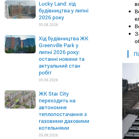
Lucky Land: хід
в
будівництва у липні
В
2026 року
е
05.08.2026
В
З
Хід будівництва ЖК
о
Greenville Park у
липні 2026 року:
Пі
останні новини та
актуальний стан
робіт
05.08.2026
ЖК Star City
переходить на
автономне
теплопостачання з
газовими даховими
котельнями
05.08.2026