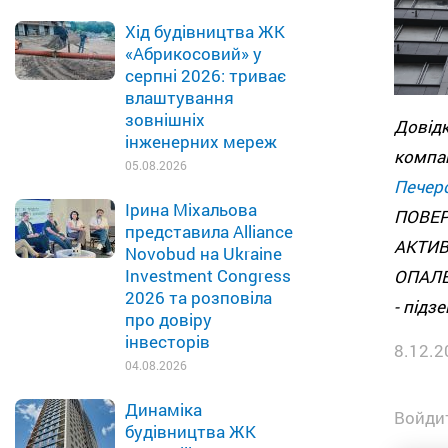
Хід будівництва ЖК
«Абрикосовий» у
серпні 2026: триває
влаштування
зовнішніх
Довід
інженерних мереж
компа
05.08.2026
Печер
Ірина Міхальова
ПОВЕР
представила Alliance
АКТИВ
Novobud на Ukraine
Investment Congress
ОПАЛЕ
2026 та розповіла
- підз
про довіру
інвесторів
8.12.2
04.08.2026
Динаміка
Войдит
будівництва ЖК