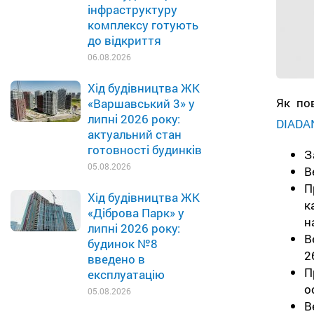
інфраструктуру
комплексу готують
до відкриття
06.08.2026
Хід будівництва ЖК
Як по
«Варшавський 3» у
липні 2026 року:
DIADA
актуальний стан
готовності будинків
З
05.08.2026
В
П
Хід будівництва ЖК
к
«Діброва Парк» у
н
липні 2026 року:
В
будинок №8
2
введено в
П
експлуатацію
о
05.08.2026
В