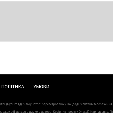
ПОЛІТИКА
УМОВИ
zor (БудОгляд). "StroyObzor" зареєстровано у Нацраді з питань телебачення 
 завжди збігається з думкою автора. Керівник проєкту Олексій Карпушенко. 