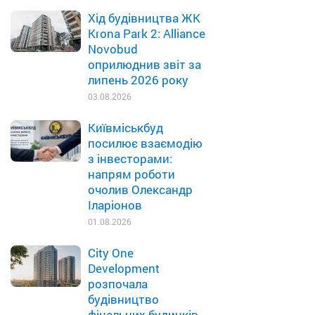
Хід будівництва ЖК
Krona Park 2: Alliance
Novobud
оприлюднив звіт за
липень 2026 року
03.08.2026
Київміськбуд
посилює взаємодію
з інвесторами:
напрям роботи
очолив Олександр
Іларіонов
01.08.2026
City One
Development
розпочала
будівництво
фінальних будинків