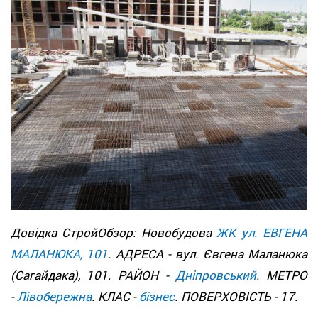
Довідка СтройОбзор: Новобудова
ЖК ул. ЕВГЕНА
МАЛАНЮКА, 101
. АДРЕСА - вул. Євгена Маланюка
(Сагайдака), 101. РАЙОН -
Дніпровський
. МЕТРО
-
Лівобережна
. КЛАС -
бізнес
. ПОВЕРХОВІСТЬ - 17.