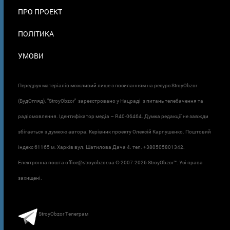
ПРО ПРОЕКТ
ПОЛІТИКА
УМОВИ
Передрук матеріалів можливий лише з посиланням на ресурс StroyObzor
(БудОгляд). "StroyObzor" зареєстровано у Нацраді з питань телебачення та
радіомовлення. Ідентифікатор медіа – R40-06464. Думка редакції не завжди
збігається з думкою автора. Керівник проєкту Олексій Карпушенко. Поштовий
індекс 61165 м. Харків вул. Шатилова Дача 4. тел. +380505801342.
Електронна пошта office@stroyobzor.ua © 2007-
2026 StroyObzor™. Усі права
захищені.
StroyObzor Телеграм