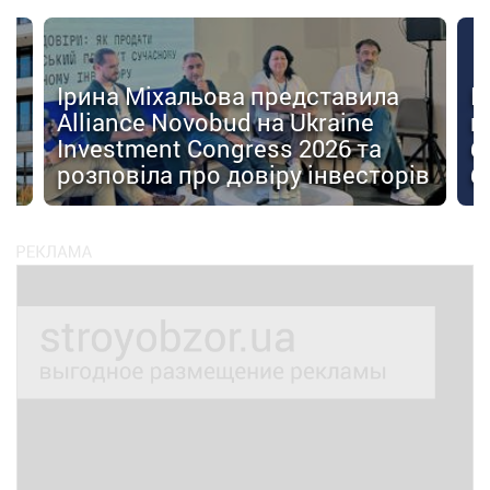
Ірина Міхальова представила
К
Alliance Novobud на Ukraine
п
Investment Congress 2026 та
б
розповіла про довіру інвесторів
б