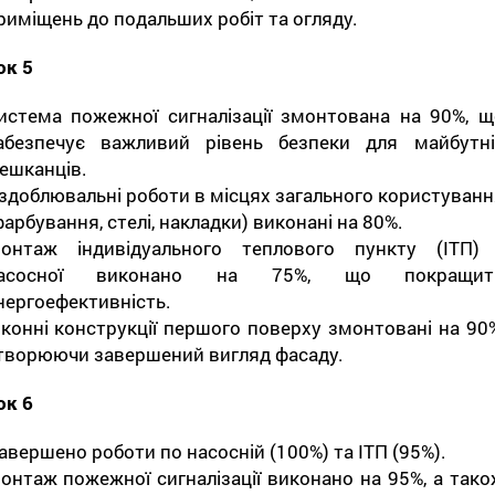
риміщень до подальших робіт та огляду.
ок 5
истема пожежної сигналізації змонтована на 90%, щ
абезпечує важливий рівень безпеки для майбутні
ешканців.
здоблювальні роботи в місцях загального користуванн
фарбування, стелі, накладки) виконані на 80%.
онтаж індивідуального теплового пункту (ІТП) 
асосної виконано на 75%, що покращит
нергоефективність.
іконні конструкції першого поверху змонтовані на 90%
творюючи завершений вигляд фасаду.
ок 6
авершено роботи по насосній (100%) та ІТП (95%).
онтаж пожежної сигналізації виконано на 95%, а тако