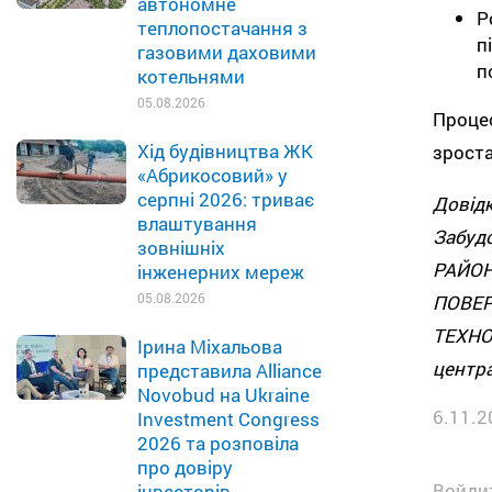
автономне
Р
теплопостачання з
п
газовими даховими
п
котельнями
05.08.2026
Процес
Хід будівництва ЖК
зроста
«Абрикосовий» у
серпні 2026: триває
Дові
влаштування
Забуд
зовнішніх
РАЙО
інженерних мереж
05.08.2026
ПОВЕРХ
ТЕХН
Ірина Міхальова
центра
представила Alliance
Novobud на Ukraine
6.11.2
Investment Congress
2026 та розповіла
про довіру
Войдит
інвесторів