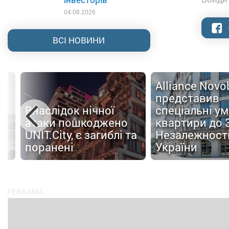
04.08.2026
ВСІ НОВИНИ
Alliance Nov
представив
Внаслідок нічної
спеціальні у
атаки пошкоджено
квартири до 
UNIT.City, є загиблі та
Незалежност
поранені
України