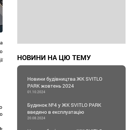
а
о
НОВИНИ НА ЦЮ ТЕМУ
ї
Новини будівництва ЖК SVITLO
PARK жовтень 2024
01.10.2024
Будинок №4 у ЖК SVITLO PARK
о
введено в експлуатацію
о
20.08.2024
ь