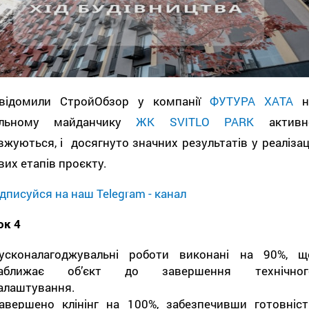
відомили СтройОбзор у компанії
ФУТУРА ХАТА
н
вельному майданчику
ЖК SVITLO PARK
активн
жуються, і досягнуто значних результатів у реалізаці
их етапів проєкту.
дписуйся на наш Telegram - канал
ок 4
усконалагоджувальні роботи виконані на 90%, щ
аближає об’єкт до завершення технічног
алаштування.
авершено клінінг на 100%, забезпечивши готовніст