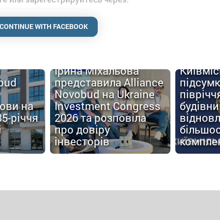
CONTINUE WITH FACEBOOK
Ірина Міхальова
Київміс
obud
представила Alliance
підсум
Novobud на Ukraine
піврічч
мови на
Investment Congress
будівн
35-річчя
2026 та розповіла
відновл
і
про довіру
більшос
інвесторів
компле