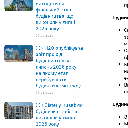
виходить на
п
фінальний етап
будівництва: що
Будин
виконали у липні
2026 року
С
06.08.2026
з
м
ЖК H2O опублікував
О
звіт про хід
(
будівництва за
М
липень 2026 року:
н
на якому етапі
е
перебувають
В
будинки комплексу
с
06.08.2026
Будин
ЖК Sister у Києві: які
будівельні роботи
З
виконали у липні
М
2026 року