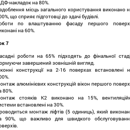
ДФ-накладок на 80%.
здоблення місць загального користування виконано н
00%, що сприяє підготовці до здачі будівлі.
оботи по влаштуванню фасаду першого поверх
иконані на 60%.
ок 7
асадні роботи на 65% підходять до фінальної стадії
ормуючи завершений зовнішній вигляд.
іконні конструкції на 2-16 поверхах встановлені н
00%.
онтаж алюмінієвих конструкцій вікон першого поверх
а 80%.
онтаж стояків К2 виконано на 15%, вентиляційн
истеми встановлені на 30%.
роводиться монтаж ліфтів (5 одиниць), який виконан
а 90%, що важливо для швидкого обслуговуванн
оверхів.