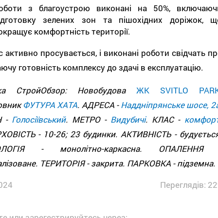
оботи з благоустрою виконані на 50%, включаюч
ідготовку зелених зон та пішохідних доріжок, щ
окращує комфортність території.
 активно просувається, і виконані роботи свідчать пр
ючу готовність комплексу до здачі в експлуатацію.
дка СтройОбзор: Новобудова
ЖК SVITLO PAR
овник
ФУТУРА ХАТА
. АДРЕСА -
Наддніпрянське шосе, 2
Н -
Голосіївський
. МЕТРО -
Видубичі
. КЛАС -
комфор
ОВІСТЬ - 10-26; 23 будинки. АКТИВНІСТЬ - будується
ОЛОГІЯ - монолітно-каркасна. ОПАЛЕННЯ 
лізоване. ТЕРИТОРІЯ - закрита. ПАРКОВКА - підземна.
024
Переглядів: 22
е или зарегестрируйтесь через: