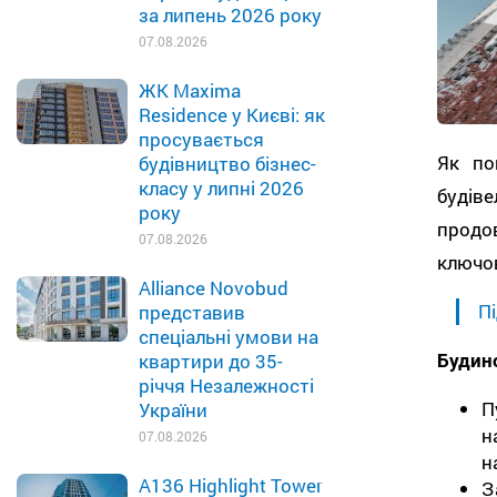
за липень 2026 року
07.08.2026
ЖК Maxima
Residence у Києві: як
просувається
Як по
будівництво бізнес-
класу у липні 2026
буді
року
продов
07.08.2026
ключов
Alliance Novobud
Пі
представив
спеціальні умови на
Будин
квартири до 35-
річчя Незалежності
П
України
н
07.08.2026
н
A136 Highlight Tower
З