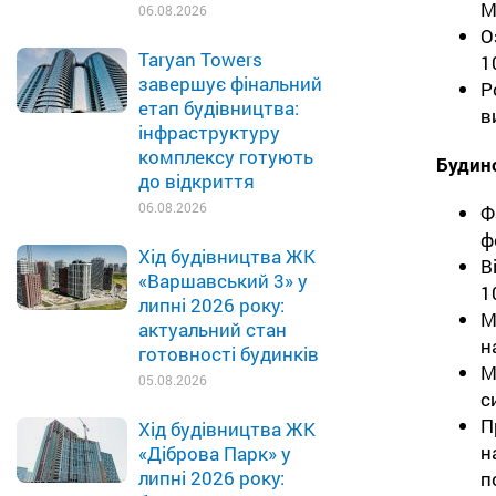
М
06.08.2026
О
Taryan Towers
1
завершує фінальний
Р
етап будівництва:
в
інфраструктуру
комплексу готують
Будин
до відкриття
06.08.2026
Ф
ф
Хід будівництва ЖК
В
«Варшавський 3» у
1
липні 2026 року:
М
актуальний стан
н
готовності будинків
М
05.08.2026
с
П
Хід будівництва ЖК
н
«Діброва Парк» у
липні 2026 року:
п