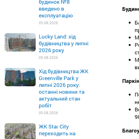
будинок №8
введено в
Будин
експлуатацію
Б
05.08.2026
п
Lucky Land: хід
М
будівництва у липні
Р
2026 року
с
05.08.2026
М
в
Хід будівництва ЖК
Greenville Park у
Паркін
липні 2026 року:
останні новини та
П
актуальний стан
н
робіт
В
05.08.2026
9
ЖК Star City
Благоу
переходить на