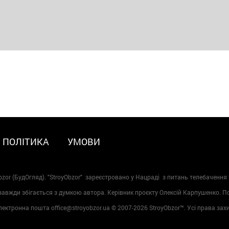
ПОЛІТИКА
УМОВИ
zor (БудОгляд). "StroyObzor" зареєстровано у Нацраді з питань телебачення 
 завжди збігається з думкою автора. Керівник проєкту Олексій Карпушенко. 
лектронна пошта office@stroyobzor.ua © 2007-
2026 StroyObzor™. Усі права зах