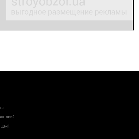
та
Поштовий
ищені.