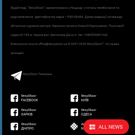
(БудОгляд). "StroyObzor" зареєстровано у Нацраді з питань телебачення та
радіомовлення. Ідентифікатор медіа – R40-06464. Думка редакції не завжди
збігається з думкою автора. Керівник проєкту Олексій Карпушенко. Поштовий
індекс 61165 м. Харків вул. Шатилова Дача 4. тел. +380505801342.
Електронна пошта office@stroyobzor.ua © 2007-
2026 StroyObzor™. Усі права
захищені.
StroyObzor Телеграм
StroyObzor
StroyObzor
FACEBOOK
КИЇВ
StroyObzor
StroyObzor
ХАРКІВ
ОДЕСА
StroyObzor
developed by
ALL NEWS
ДНІПРО
NETSOFTWARE