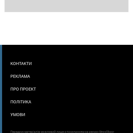
МЕНЮ
КОНТАКТИ
В
ПОДВАЛЕ
РЕКЛАМА
ПРО ПРОЕКТ
ПОЛІТИКА
УМОВИ
Передрук матеріалів можливий лише з посиланням на ресурс StroyObzor