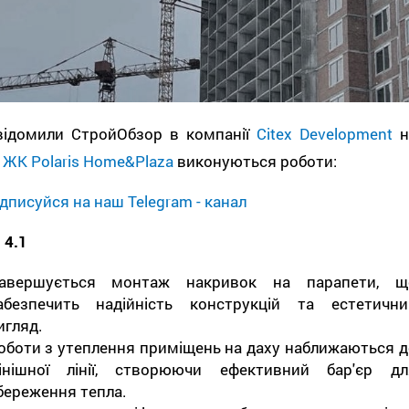
відомили СтройОбзор в компанії
Citex Development
н
і
ЖК Polaris Home&Plaza
виконуються роботи:
дписуйся на наш Telegram - канал
 4.1
авершується монтаж накривок на парапети, щ
абезпечить надійність конструкцій та естетични
игляд.
оботи з утеплення приміщень на даху наближаються д
інішної лінії, створюючи ефективний бар'єр дл
береження тепла.