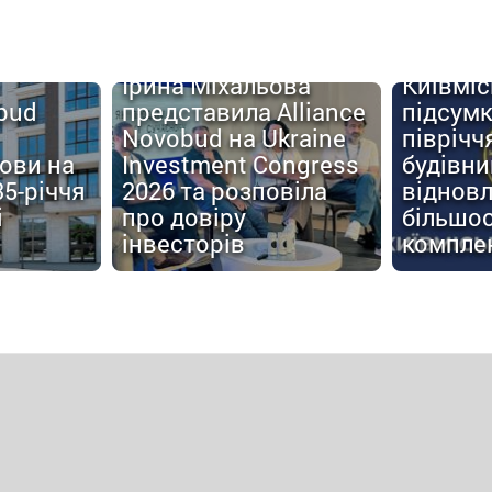
Ірина Міхальова
Київміс
obud
представила Alliance
підсум
Novobud на Ukraine
піврічч
мови на
Investment Congress
будівн
35-річчя
2026 та розповіла
відновл
і
про довіру
більшос
інвесторів
компле