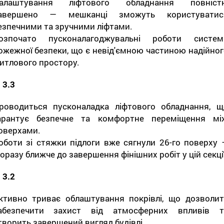
алаштування ліфтового обладнання повніст
авершено — мешканці зможуть користуватис
езпечними та зручними ліфтами.
озпочато пусконалагоджувальні роботи систем
ожежної безпеки, що є невід'ємною частиною надійног
итлового простору.
 3.3
роводиться пусконаладка ліфтового обладнання, щ
арантує безпечне та комфортне переміщення мі
оверхами.
оботи зі стяжки підлоги вже сягнули 26-го поверху 
оразу ближче до завершення фінішних робіт у цій секції
 3.2
ктивно триває облаштування покрівлі, що дозволит
абезпечити захист від атмосферних впливів т
творить завершений вигляд будівлі.