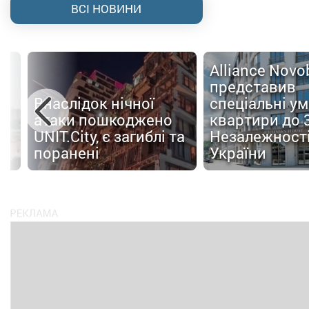
ВСІ НОВИНИ
Alliance Nov
представив
Внаслідок нічної
спеціальні у
атаки пошкоджено
квартири до 
UNIT.City, є загиблі та
Незалежност
поранені
України