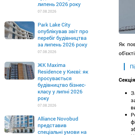
липень 2026 року
07.08.2026
Park Lake City
опублікував звіт про
перебіг будівництва
Як по
за липень 2026 року
07.08.2026
об'єкт
ЖК Maxima
Пі
Residence у Києві: як
просувається
Секція
будівництво бізнес-
класу у липні 2026
З
року
з
07.08.2026
в
Р
Alliance Novobud
ф
представив
з
спеціальні умови на