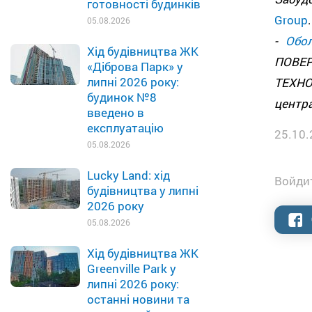
готовності будинків
Group
05.08.2026
-
Обо
Хід будівництва ЖК
ПОВЕР
«Діброва Парк» у
липні 2026 року:
ТЕХН
будинок №8
центра
введено в
експлуатацію
25.10.
05.08.2026
Lucky Land: хід
Войдит
будівництва у липні
2026 року
05.08.2026
Хід будівництва ЖК
Greenville Park у
липні 2026 року:
останні новини та