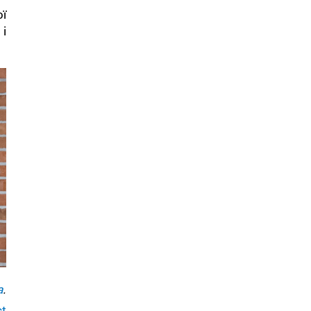
ї
і
a
.
ct