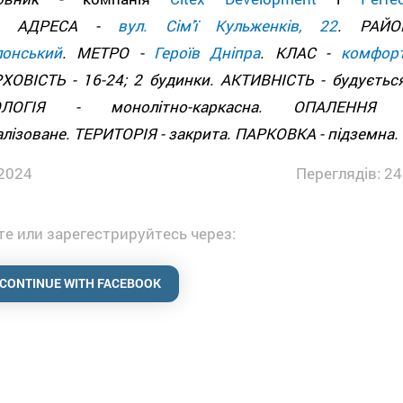
.
АДРЕСА -
вул. Сім'ї Кульженків, 22
. РАЙО
лонський
. МЕТРО -
Героїв Дніпра
. КЛАС -
комфор
ХОВІСТЬ - 16-24; 2 будинки. АКТИВНІСТЬ - будується
ОЛОГІЯ - монолітно-каркасна. ОПАЛЕННЯ 
лізоване. ТЕРИТОРІЯ - закрита. ПАРКОВКА - підземна.
2024
Переглядів: 24
е или зарегестрируйтесь через:
CONTINUE WITH FACEBOOK