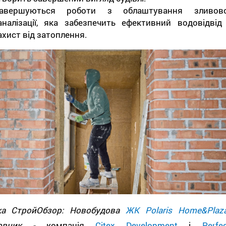
авершуються роботи з облаштування зливово
аналізації, яка забезпечить ефективний водовідвід 
ахист від затоплення.
ка СтройОбзор: Новобудова
ЖК Polaris Home&Plaz
довник -
компанія
Citex Development
і
Perfe