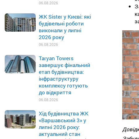
06.08.2026
З
к
ЖК Sister у Києві: які
з
будівельні роботи
виконали у липні
2026 року
06.08.2026
Taryan Towers
завершує фінальний
етап будівництва:
інфраструктуру
комплексу готують
до відкриття
06.08.2026
Хід будівництва ЖК
«Варшавський 3» у
липні 2026 року:
Довід
актуальний стан
Забу