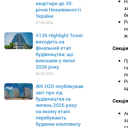
Н
квартири до 35-
з
річчя Незалежності
б
України
Р
07.08.2026
п
A136 Highlight Tower
ж
виходить на
фінальний етап
Секція
будівництва: що
виконали у липні
П
2026 року
г
п
06.08.2026
Р
ЖК H2O опублікував
щ
звіт про хід
будівництва за
Секція
липень 2026 року:
на якому етапі
А
перебувають
з
будинки комплексу
с