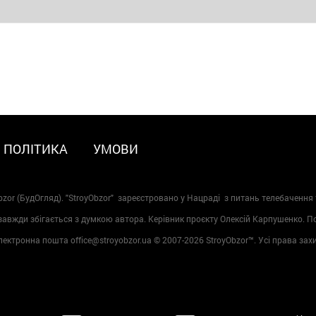
ПОЛІТИКА
УМОВИ
zor (БудОгляд). "StroyObzor" зареєстровано у Нацраді з питань телебачення 
 завжди збігається з думкою автора. Керівник проєкту Олексій Карпушенко. 
лектронна пошта office@stroyobzor.ua © 2007-
2026 StroyObzor™. Усі права зах