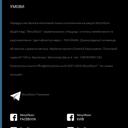
УМОВИ
Передрук матеріалів можливий лише з посиланням на ресурс StroyObzor
(БудОгляд). "StroyObzor" зареєстровано у Нацраді з питань телебачення та
радіомовлення. Ідентифікатор медіа – R40-06464. Думка редакції не завжди
збігається з думкою автора. Керівник проєкту Олексій Карпушенко. Поштовий
індекс 61165 м. Харків вул. Шатилова Дача 4. тел. +380505801342.
Електронна пошта office@stroyobzor.ua © 2007-
2026 StroyObzor™. Усі права
захищені.
StroyObzor Телеграм
StroyObzor
StroyObzor
FACEBOOK
КИЇВ