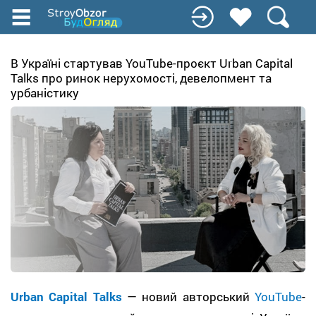
Перейти
до
основного
вмісту
В Україні стартував YouTube-проєкт Urban Capital
Talks про ринок нерухомості, девелопмент та
урбаністику
Urban Capital Talks
— новий авторський
YouTube
-