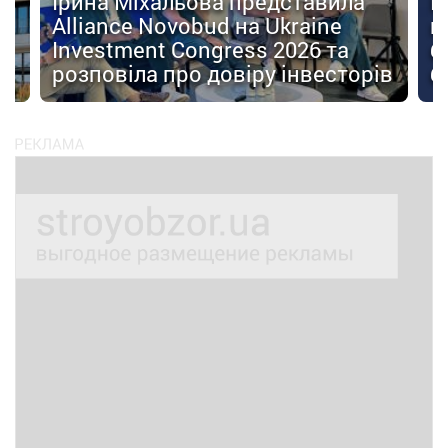
Ірина Міхальова представила
К
Alliance Novobud на Ukraine
п
Investment Congress 2026 та
б
розповіла про довіру інвесторів
б