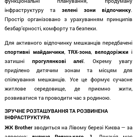
функціональні планування, продуману
інфраструктуру та
зелені зони відпочинку
.
Простір організовано з урахуванням принципів
безбар’єрності, комфорту та безпеки.
Для активного відпочинку мешканців передбачені
спортивні майданчики
,
TRX-зона
,
велодоріжки
і
затишні
прогулянкові алеї
. Окрему увагу
приділено дитячим зонам та місцям для
спілкування мешканців. Усе це формує сучасне
житлове середовище, де приємно жити,
розвиватися та проводити час з родиною.
ЗРУЧНЕ РОЗТАШУВАННЯ ТА РОЗВИНЕНА
ІНФРАСТРУКТУРА
ЖК Brother
зводиться на Лівому березі Києва — за
адресою:
вулиця Ревуцького, 1
. Локація має