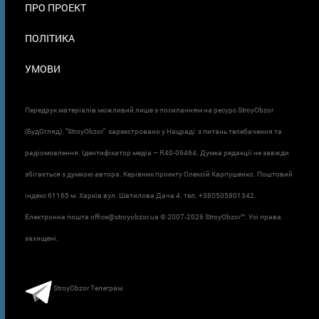
ПРО ПРОЕКТ
ПОЛІТИКА
УМОВИ
Передрук матеріалів можливий лише з посиланням на ресурс StroyObzor
(БудОгляд). "StroyObzor" зареєстровано у Нацраді з питань телебачення та
радіомовлення. Ідентифікатор медіа – R40-06464. Думка редакції не завжди
збігається з думкою автора. Керівник проєкту Олексій Карпушенко. Поштовий
індекс 61165 м. Харків вул. Шатилова Дача 4. тел. +380505801342.
Електронна пошта office@stroyobzor.ua © 2007-
2026 StroyObzor™. Усі права
захищені.
StroyObzor Телеграм