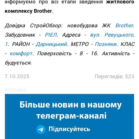
інформуємо про всі етапи зведення
житлового
комплексу Brother
.
Довідка СтройОбзор: новобудова ЖК
Brother
.
Забудовник -
РІЕЛ
. Адреса -
вул. Ревуцького,
1
. РАЙОН -
Дарницький
. МЕТРО -
Позняки
. КЛАС
-
комфорт
. Поверховість - 8 - 16. Активність -
будується.
7.10.2025
Переглядів: 523