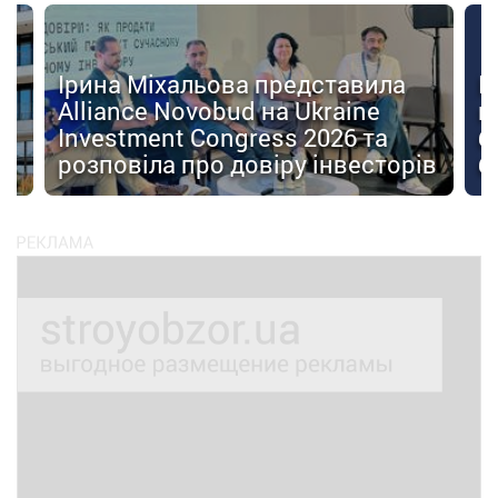
Ірина Міхальова представила
К
Alliance Novobud на Ukraine
п
Investment Congress 2026 та
б
розповіла про довіру інвесторів
б