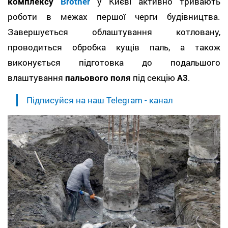
комплексу
Brother
у Києві активно тривають
роботи в межах першої черги будівництва.
Завершується облаштування котловану,
проводиться обробка кущів паль, а також
виконується підготовка до подальшого
влаштування
пальового поля
під секцію
А3
.
Підписуйся на наш Telegram - канал