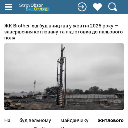
Перейти
до
основного
вмісту
ЖК Brother: хід будівництва у жовтні 2025 року —
завершення котловану та підготовка до пальового
поля
На будівельному майданчику
житлового