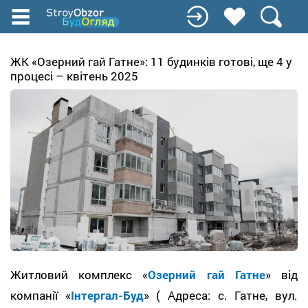
Перейти
до
основного
вмісту
ЖК «Озерний гай Гатне»: 11 будинків готові, ще 4 у
процесі – квітень 2025
Житловий комплекс «
Озерний гай Гатне
»
від
компанії «
Інтергал-Буд
» ( Адреса: с. Гатне, вул.