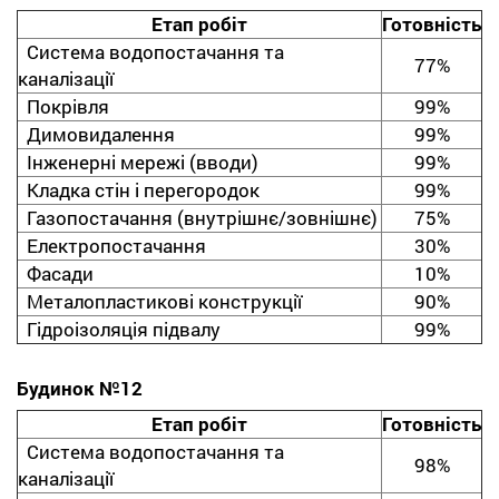
Етап робіт
Готовність
Система водопостачання та
77%
каналізації
Покрівля
99%
Димовидалення
99%
Інженерні мережі (вводи)
99%
Кладка стін і перегородок
99%
Газопостачання (внутрішнє/зовнішнє)
75%
Електропостачання
30%
Фасади
10%
Металопластикові конструкції
90%
Гідроізоляція підвалу
99%
Будинок №12
Етап робіт
Готовність
Система водопостачання та
98%
каналізації