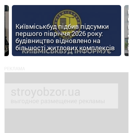
U
О
Київміськбуд підбив підсумки
м
першого півріччя 2026 року:
д
будівництво відновлено на
п
ів
більшості житлових комплексів
і