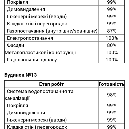
Покрівля
99%
Димовидалення
99%
Інженерні мережі (вводи)
99%
Кладка стін і перегородок
99%
Газопостачання (внутрішнє/зовнішнє)
87%
Електропостачання
100%
Фасади
80%
Металопластикові конструкції
100%
Гідроізоляція підвалу
100%
Будинок №13
Етап робіт
Готовність
Система водопостачання та
98%
каналізації
Покрівля
99%
Димовидалення
99%
Інженерні мережі (вводи)
99%
Кладка стін і перегородок
99%