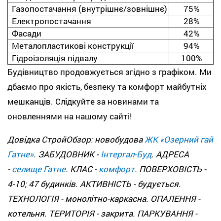
Газопостачання (внутрішнє/зовнішнє)
75%
Електропостачання
28%
Фасади
42%
Металопластикові конструкції
94%
Гідроізоляція підвалу
100%
Будівництво продовжується згідно з графіком. Ми
дбаємо про якість, безпеку та комфорт майбутніх
мешканців. Слідкуйте за новинами та
оновленнями на нашому сайті!
Довідка СтройОбзор: новобудова
ЖК «Озерний гай
Гатне»
. ЗАБУДОВНИК -
Інтергал-Буд
. АДРЕСА
-
селище Гатне
. КЛАС -
комфорт
. ПОВЕРХОВІСТЬ -
4-10; 47 будинків. АКТИВНІСТЬ - будується.
ТЕХНОЛОГІЯ - монолітно-каркасна. ОПАЛЕННЯ -
котельня. ТЕРИТОРІЯ - закрита. ПАРКУВАННЯ -