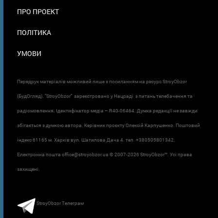
ПРО ПРОЕКТ
ПОЛІТИКА
УМОВИ
Передрук матеріалів можливий лише з посиланням на ресурс StroyObzor
(БудОгляд). "StroyObzor" зареєстровано у Нацраді з питань телебачення та
радіомовлення. Ідентифікатор медіа – R40-06464. Думка редакції не завжди
збігається з думкою автора. Керівник проєкту Олексій Карпушенко. Поштовий
індекс 61165 м. Харків вул. Шатилова Дача 4. тел. +380505801342.
Електронна пошта office@stroyobzor.ua © 2007-
2026 StroyObzor™. Усі права
захищені.
StroyObzor Телеграм