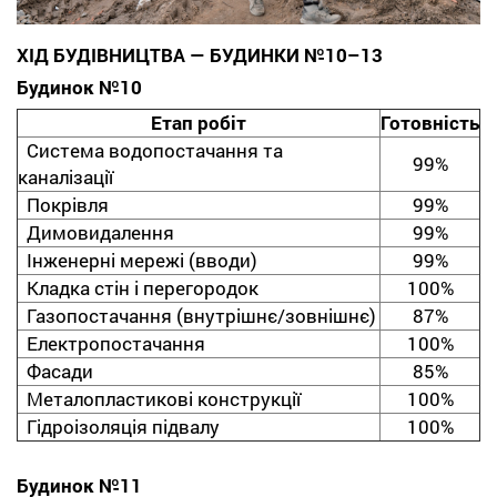
ХІД БУДІВНИЦТВА — БУДИНКИ №10–13
Будинок №10
Етап робіт
Готовність
Система водопостачання та
99%
каналізації
Покрівля
99%
Димовидалення
99%
Інженерні мережі (вводи)
99%
Кладка стін і перегородок
100%
Газопостачання (внутрішнє/зовнішнє)
87%
Електропостачання
100%
Фасади
85%
Металопластикові конструкції
100%
Гідроізоляція підвалу
100%
Будинок №11