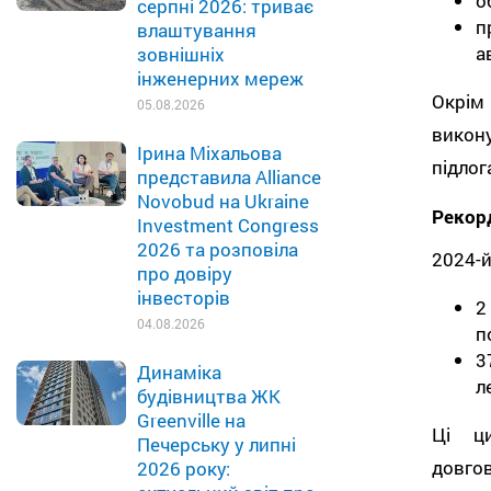
о
серпні 2026: триває
п
влаштування
а
зовнішніх
інженерних мереж
Окрім 
05.08.2026
викон
Ірина Міхальова
підлог
представила Alliance
Novobud на Ukraine
Рекорд
Investment Congress
2026 та розповіла
2024-й
про довіру
інвесторів
2
04.08.2026
п
3
Динаміка
л
будівництва ЖК
Greenville на
Ці ц
Печерську у липні
довго
2026 року: