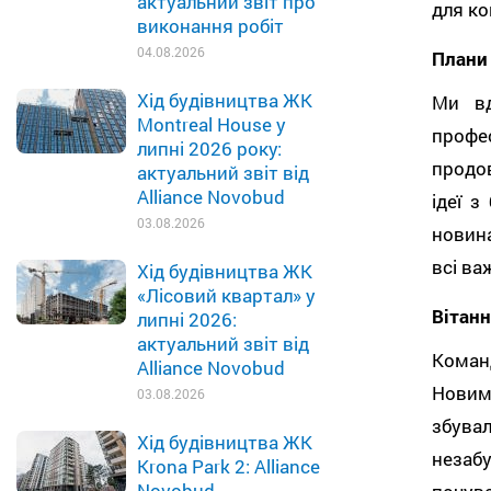
актуальний звіт про
для ко
виконання робіт
04.08.2026
Плани 
Хід будівництва ЖК
Ми вд
Montreal House у
профе
липні 2026 року:
продо
актуальний звіт від
Alliance Novobud
ідеї 
03.08.2026
новин
всі важ
Хід будівництва ЖК
«Лісовий квартал» у
Вітанн
липні 2026:
актуальний звіт від
Коман
Alliance Novobud
Новим
03.08.2026
збува
Хід будівництва ЖК
незаб
Krona Park 2: Alliance
Novobud