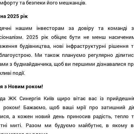
мфорту та безпеки його мешканців.
на 2025 рік
ячні нашим інвесторам за довіру та команді з
сіоналізм. 2025 рік обіцяє бути не менш насиченим
вження будівництва, нові інфраструктурні рішення т
з благоустрою. Ми також плануємо регулярно ділитис
ами з будмайданчика, щоб ви першими дізнавалися пр
ливі події.
я з Новим роком!
да ЖК Синергія Київ щиро вітає вас із прийдешні
 роком! Бажаємо, щоб ваші мрії про затишний ді
лися, а кожен новий день приносив радість, тепло т
утні миті. Разом ми будуємо майбутнє, в якому в