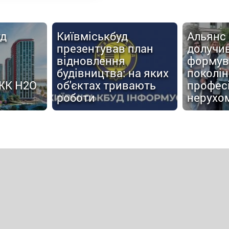
URBAN 
Альянс Новобуд
TALKS: 
план
долучився до
Захаро
формування нового
інвестиц
на яких
покоління
нерухом
вають
професіоналів ринку
та майб
нерухомості
України