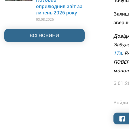
почув
оприлюднив звіт за
липень 2026 року
Залиш
03.08.2026
зверше
ВСІ НОВИНИ
Довід
Забуд
17а
. 
ПОВЕР
монолі
6.01.2
Войдит