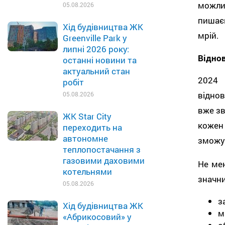
можлив
05.08.2026
пишає
Хід будівництва ЖК
мрій.
Greenville Park у
липні 2026 року:
Віднов
останні новини та
актуальний стан
2024 
робіт
віднов
05.08.2026
вже зв
ЖК Star City
кожен
переходить на
автономне
зможут
теплопостачання з
газовими даховими
Не мен
котельнями
значни
05.08.2026
з
Хід будівництва ЖК
м
«Абрикосовий» у