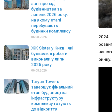
звіт про хід
будівництва за
липень 2026 року:
на якому етапі
перебувають
будинки комплексу
2024
06.08.2026
розвит
ЖК Sister у Києві: які
нашог
будівельні роботи
виконали у липні
ринку.
2026 року
06.08.2026
Taryan Towers
завершує фінальний
етап будівництва:
інфраструктуру
комплексу готують
до відкриття