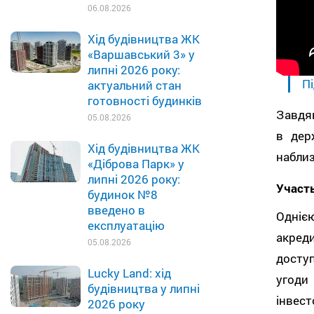
06.08.2026
Хід будівництва ЖК
«Варшавський 3» у
липні 2026 року:
Пі
актуальний стан
готовності будинків
Завдяк
05.08.2026
в дер
Хід будівництва ЖК
наблиз
«Діброва Парк» у
липні 2026 року:
Участь
будинок №8
введено в
Одніє
експлуатацію
акред
05.08.2026
доступ
Lucky Land: хід
угоди
будівництва у липні
інвес
2026 року