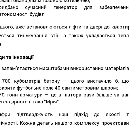
блаштовано дах із газовою котельнею;
ридбано сучасний генератор для забезпеченн
втономності будівлі.
цього, вже встановлюються ліфти та двері до квартир
ується тинькування стін, а також укладається тепл
а.
и та інновації
 запам’ятається масштабами використаних матеріалів
 700 кубометрів бетону — цього вистачило б, що
окрити футбольне поле 40-сантиметровим шаром;
70 тонн арматури — це в півтора рази більше за ваг
егендарного літака “Мрія”.
ифри підтверджують наш підхід до якості т
вічності. Кожна деталь нашого комплексу проєктован