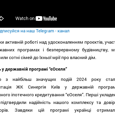
дписуйся на наш Telegram - канал
и активній роботі над удосконаленням проєктів, участ
жавних програмах і безперервному будівництву, м
или сотні сімей до їхньої мрії про власний дім.
 у державній програмі “єОселя”
ю з найбільш значущих подій 2024 року стал
итація ЖК Синергія Київ у державній програм
ного іпотечного кредитування “єОселя”. Перші укладен
 підтвердили надійність нашого комплексу та довір
торів. Завдяки цій програмі українці отримал