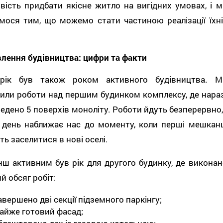
ість придбати якісне житло на вигідних умовах, і м
мося тим, що можемо стати частиною реалізації їхні
лення будівництва: цифри та факти
рік був також роком активного будівництва. М
или роботи над першим будинком комплексу, де нараз
едено 5 поверхів моноліту. Роботи йдуть безперервно, 
 день наближає нас до моменту, коли перші мешканц
ь заселитися в нові оселі.
ш активним був рік для другого будинку, де виконан
й обсяг робіт:
авершено дві секції підземного паркінгу;
айже готовий фасад;