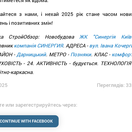
атиметеся як вдома.
айтеся з нами, і нехай 2025 рік стане часом нови
нь і позитивних змін!
ка СтройОбзор: Новобудова
ЖК "Синергія Київ
овник
компанія СИНЕРГИЯ
. АДРЕСА -
вул. Івана Кочерг
РАЙОН -
Дарницький
. МЕТРО -
Позняки
. КЛАС -
комфор
ХОВІСТЬ - 24. АКТИВНІСТЬ - будується. ТЕХНОЛОГІЯ 
тно-каркасна.
025
Переглядів: 33
е или зарегестрируйтесь через:
CONTINUE WITH FACEBOOK