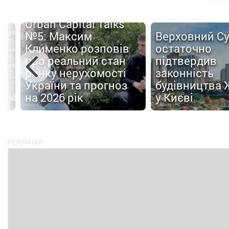
Верховний Суд
Київміськбуд
остаточно
презентував 
підтвердив
відновлення
законність
будівництва: 
будівництва ЖК H2O
об'єктах три
у Києві
роботи