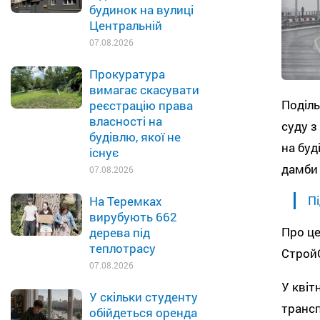
будинок на вулиці
Центральній
07.08.2026
Прокуратура
вимагає скасувати
Поділь
реєстрацію права
власності на
суду з
будівлю, якої не
на буд
існує
дамби 
07.08.2026
Пі
На Теремках
вирубують 662
Про це
дерева під
теплотрасу
Строй
07.08.2026
У квіт
У скільки студенту
трансп
обійдеться оренда