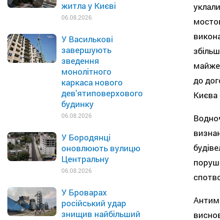
житла у Києві
уклали
06.08.2026
мостов
викона
У Василькові
завершують
збільш
зведення
майже 
монолітного
до дог
каркаса нового
дев'ятиповерхового
Києва 
будинку
06.08.2026
Водно
визнан
У Бородянці
будіве
оновлюють вулицю
Центральну
поруше
06.08.2026
спотво
У Броварах
Антимо
російський удар
знищив найбільший
виснов