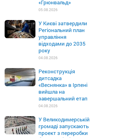
«Грюнвальд»
05.08.2026
У Києві затвердили
Регіональний план
управління
відходами до 2035
року
04.08.2026
Реконструкція
дитсадка
«Веснянка» в Ірпені
вийшла на
завершальний етап
04.08.2026
У Великодимерській
громаді запускають
проект з переробки