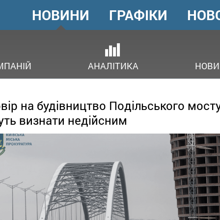
НОВИНИ
ГРАФІКИ
НОВ
ГОЛОВНЕ
МЕНЮ
ОВ
МПАНІЙ
АНАЛІТИКА
НОВИ
вір на будівництво Подільського мост
ть визнати недійсним