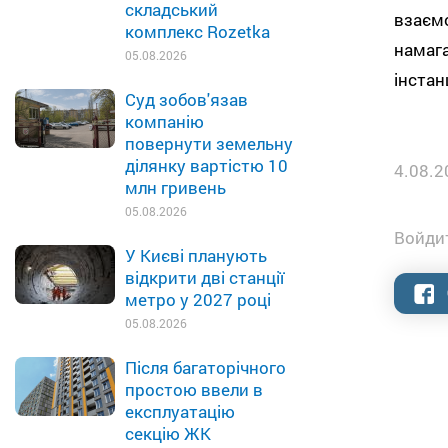
складський
взаємо
комплекс Rozetka
намага
05.08.2026
інстан
Суд зобов'язав
компанію
повернути земельну
ділянку вартістю 10
4.08.2
млн гривень
05.08.2026
Войдит
У Києві планують
відкрити дві станції
метро у 2027 році
05.08.2026
Після багаторічного
простою ввели в
експлуатацію
секцію ЖК