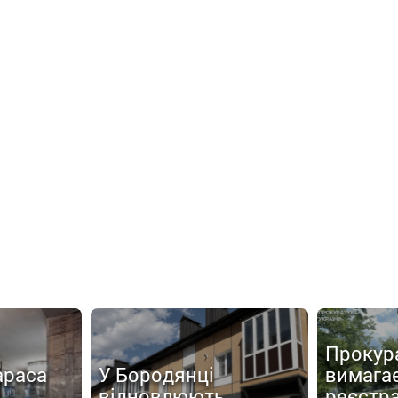
Прокур
араса
У Бородянці
вимага
відновлюють
реєстр