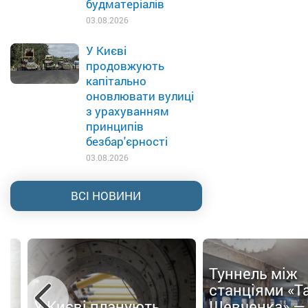
будматеріалів
03.08.2026
У Києві
продовжують
капітально
оновлювати вулиці
з урахуванням
принципів
безбар'єрності
03.08.2026
ВСІ НОВИНИ
Туннель між
ти
станціями «Т
У Києві планують
Шевченка» —