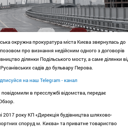
ська окружна прокуратура міста Києва звернулась до
 позовом про визнання недійсним одного з договорів
івництво ділянки Подільського мосту, а саме ділянки ві
Русанівських садів до бульвару Перова.
дписуйся на наш Telegram - канал
 повідомили в пресслужбі відомства, передає
Обзор.
ні 2017 року КП «Дирекція будівництва шляхово-
ортних споруд м. Києва» та приватне товариство