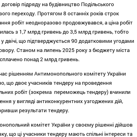
 договір підряду на будівництво Подільського
ого переходу. Протягом 8 останніх років строк
ння робіт неодноразово продовжувався, а ціна робіт
илась з 1,7 млрд гривень до 3,5 млрд гривень, тобто
у двічі, що підтверджується 90 додатковими угодами
овору. Станом на липень 2025 року з бюджету міста
сплачено понад 2 млрд гривень.
час рішенням Антимонопольного комітету України
о, що двоє учасників тендеру на проведення
льних робіт (зокрема переможець тендеру) вчинили
ння у вигляді антиконкурентних узгоджених дій,
ривши результати тендеру.
нопольний комітет України у своєму рішенні дійшов
ку, що ці учасники тендеру мають спільні інтереси та