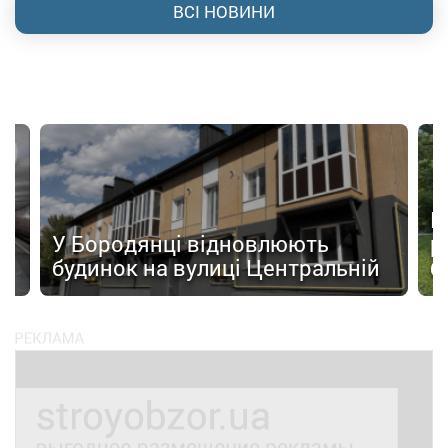
ВСІ НОВИНИ
а
П
У Бородянці відновлюють
р
будинок на вулиці Центральній
б