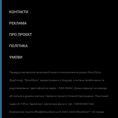
МЕНЮ
КОНТАКТИ
В
ПОДВАЛЕ
РЕКЛАМА
ПРО ПРОЕКТ
ПОЛІТИКА
УМОВИ
Передрук матеріалів можливий лише з посиланням на ресурс StroyObzor
(БудОгляд). "StroyObzor" зареєстровано у Нацраді з питань телебачення та
радіомовлення. Ідентифікатор медіа – R40-06464. Думка редакції не завжди
збігається з думкою автора. Керівник проєкту Олексій Карпушенко. Поштовий
індекс 61165 м. Харків вул. Шатилова Дача 4. тел. +380505801342.
Електронна пошта office@stroyobzor.ua © 2007-
2026 StroyObzor™. Усі права