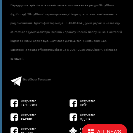
Передрук матеріалів можливий лише з посиланням на ресурс StroyObzor
(БудОгляд). "StroyObzor" зареєстровано у Нацраді з питань телебачення та
радіомовлення. Ідентифікатор медіа – R40-06464. Думка редакції не завжди
збігається з думкою автора. Керівник проєкту Олексій Карпушенко. Поштовий
індекс 61165 м. Харків вул. Шатилова Дача 4. тел. +380505801342.
Електронна пошта office@stroyobzor.ua © 2007-
2026 StroyObzor™. Усі права
захищені.
StroyObzor Телеграм
StroyObzor
StroyObzor
FACEBOOK
КИЇВ
StroyObzor
StroyObzor
ХАРКІВ
ОДЕСА
StroyObzor
developed by
ALL NEWS
ДНІПРО
NETSOFTWARE