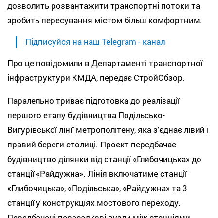
дозволить розвантажити транспортні потоки та
зробить пересування містом більш комфортним.
Підписуйся на наш Telegram - канал
Про це повідомили в Департаменті транспортної
інфраструктури КМДА, передає СтройОбзор.
Паралельно триває підготовка до реалізації
першого етапу будівництва Подільсько-
Вигурівської лінії метрополітену, яка з’єднає лівий і
правий береги столиці. Проєкт передбачає
будівництво ділянки від станції «Глибочицька» до
станції «Райдужна». Лінія включатиме станції
«Глибочицька», «Подільська», «Райдужна» та 3
станції у конструкціях мостового переходу.
Передбачені пересадкові вузли між станціями