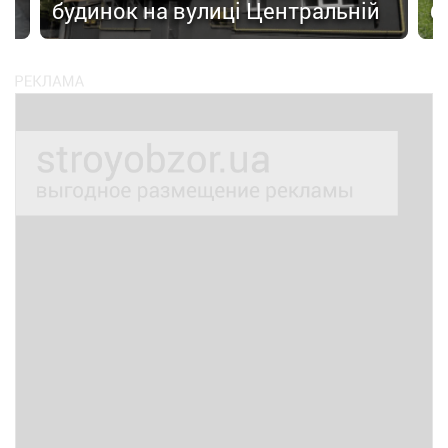
будинок на вулиці Центральній
б