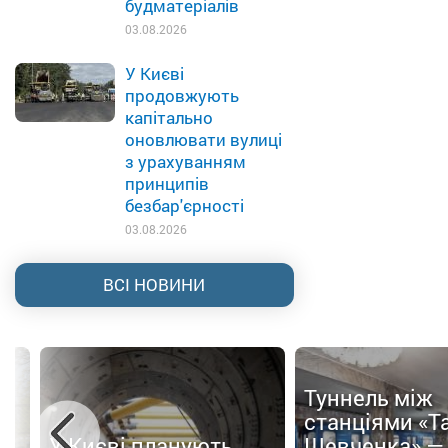
будматеріалів
03.08.2026
У Києві
продовжують
капітально
оновлювати вулиці
з урахуванням
принципів
безбар'єрності
03.08.2026
ВСІ НОВИНИ
Туннель між
ти
станціями «Т
У Києві планують
Шевченка» —