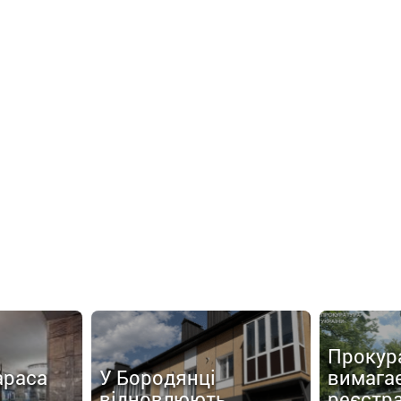
Прокур
араса
У Бородянці
вимага
відновлюють
реєстр