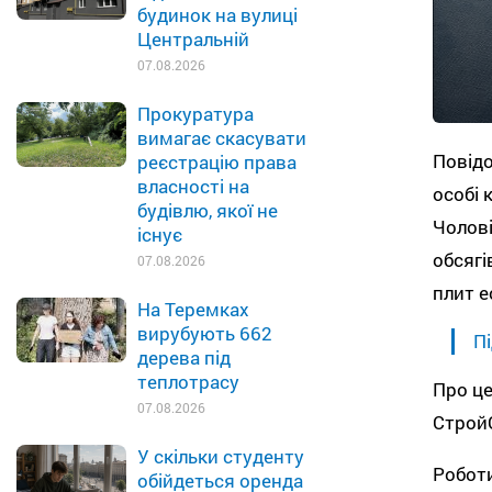
будинок на вулиці
Центральній
07.08.2026
Прокуратура
вимагає скасувати
Повідо
реєстрацію права
власності на
особі 
будівлю, якої не
Чолові
існує
обсягі
07.08.2026
плит е
На Теремках
вирубують 662
Пі
дерева під
теплотрасу
Про це
07.08.2026
Строй
У скільки студенту
Роботи
обійдеться оренда