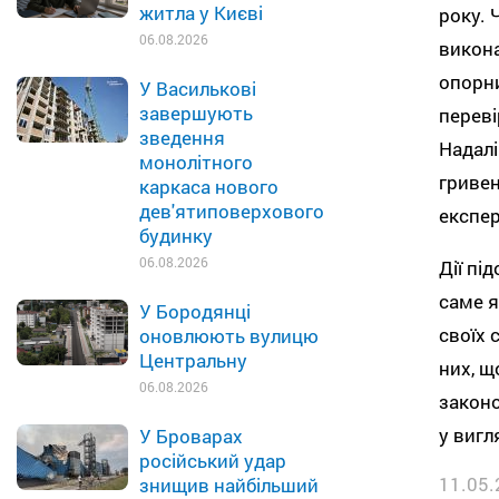
житла у Києві
року. 
06.08.2026
викона
опорни
У Василькові
завершують
переві
зведення
Надалі
монолітного
гривен
каркаса нового
дев'ятиповерхового
експер
будинку
06.08.2026
Дії пі
саме я
У Бородянці
своїх 
оновлюють вулицю
Центральну
них, щ
06.08.2026
законо
у вигл
У Броварах
російський удар
11.05.
знищив найбільший