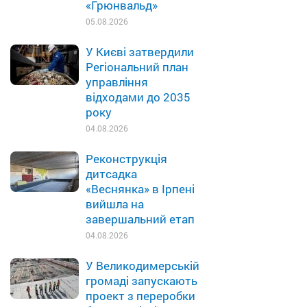
«Грюнвальд»
05.08.2026
У Києві затвердили
Регіональний план
управління
відходами до 2035
року
04.08.2026
Реконструкція
дитсадка
«Веснянка» в Ірпені
вийшла на
завершальний етап
04.08.2026
У Великодимерській
громаді запускають
проект з переробки