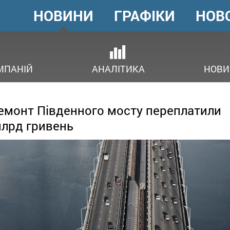
НОВИНИ
ГРАФІКИ
НОВ
ГОЛОВНЕ
МЕНЮ
ОВ
МПАНІЙ
АНАЛІТИКА
НОВИ
емонт Південного мосту переплатили
млрд гривень