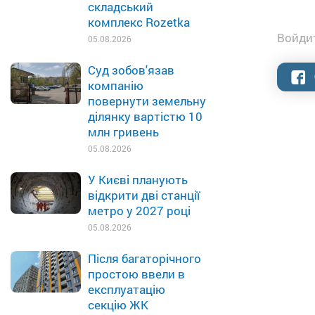
складський
комплекс Rozetka
Войдит
05.08.2026
Суд зобов'язав
компанію
повернути земельну
ділянку вартістю 10
млн гривень
05.08.2026
У Києві планують
відкрити дві станції
метро у 2027 році
05.08.2026
Після багаторічного
простою ввели в
експлуатацію
секцію ЖК