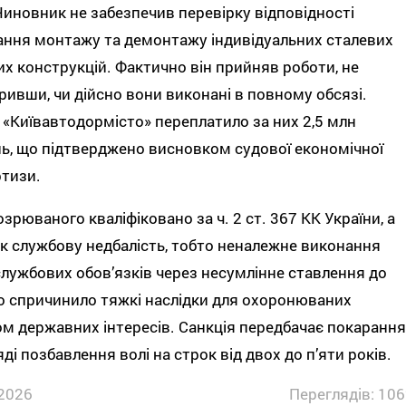
Чиновник не забезпечив перевірку відповідності
ння монтажу та демонтажу індивідуальних сталевих
х конструкцій. Фактично він прийняв роботи, не
ривши, чи дійсно вони виконані в повному обсязі.
 «Київавтодормісто» переплатило за них 2,5 млн
ь, що підтверджено висновком судової економічної
тизи.
дозрюваного кваліфіковано за ч. 2 ст. 367 КК України, а
к службову недбалість, тобто неналежне виконання
службових обов’язків через несумлінне ставлення до
о спричинило тяжкі наслідки для охоронюваних
м державних інтересів. Санкція передбачає покарання
яді позбавлення волі на строк від двох до п’яти років.
2026
Переглядів: 106