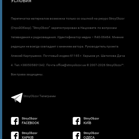
УСЛОВИЯ
Перепечатка материалов возможна только со ссылкой на ресурс StroyObzor
(СтройОбзор). "StroyObzor" зарегистрирован в Нацсовете по вопросам
телевидения и радиовещания. Идентификатор медиа – R40-06464. Мнение
редакции не всегда совпадает с мнением автора. Руководитель проекта
Алексей Карпушенко. Почтовый индекс 61165 г. Харьков ул. Шатилова Дача
4. Тел.+380505801342. Почта office@stroyobzor.ua © 2007-
2026 StroyObzor™.
Все права защищены.
StroyObzor Телеграмм
StroyObzor
StroyObzor
FACEBOOK
КИЇВ
StroyObzor
StroyObzor
ХАРКІВ
ОДЕСА