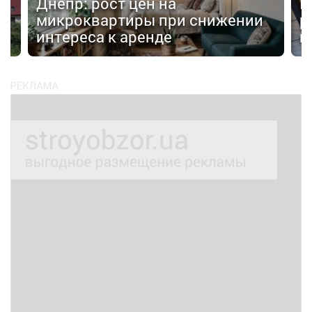
Днепр: рост цен на
П
а
микроквартиры при снижении
р
интереса к аренде
н