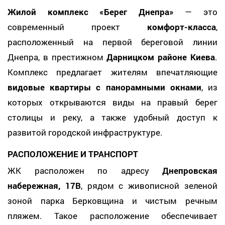
Жилой комплекс «Берег Днепра»
— это
современный проект
комфорт-класса
,
расположенный на первой береговой линии
Днепра, в престижном
Дарницком районе Киева
.
Комплекс предлагает жителям впечатляющие
видовые квартиры с панорамными окнами
, из
которых открываются виды на правый берег
столицы и реку, а также удобный доступ к
развитой городской инфраструктуре.
РАСПОЛОЖЕНИЕ И ТРАНСПОРТ
ЖК расположен по адресу
Днепровская
набережная, 17В
, рядом с живописной зеленой
зоной парка Берковщина и чистым речным
пляжем. Такое расположение обеспечивает