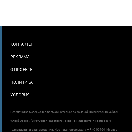
МЕНЮ
КОНТАКТЫ
В
ПОДВАЛЕ
РЕКЛАМА
О ПРОЕКТЕ
ПОЛИТИКА
УСЛОВИЯ
Перепечатка материалов возможна только со ссылкой на ресурс StroyObzor
(СтройОбзор). "StroyObzor" зарегистрирован в Нацсовете по вопросам
телевидения и радиовещания. Идентификатор медиа – R40-06464. Мнение