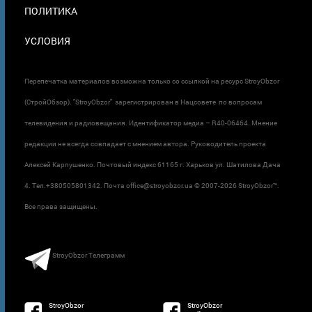
ПОЛИТИКА
УСЛОВИЯ
Перепечатка материалов возможна только со ссылкой на ресурс StroyObzor
(СтройОбзор). "StroyObzor" зарегистрирован в Нацсовете по вопросам
телевидения и радиовещания. Идентификатор медиа – R40-06464. Мнение
редакции не всегда совпадает с мнением автора. Руководитель проекта
Алексей Карпушенко. Почтовый индекс 61165 г. Харьков ул. Шатилова Дача
4. Тел.+380505801342. Почта office@stroyobzor.ua © 2007-
2026 StroyObzor™.
Все права защищены.
StroyObzor Телеграмм
StroyObzor
StroyObzor