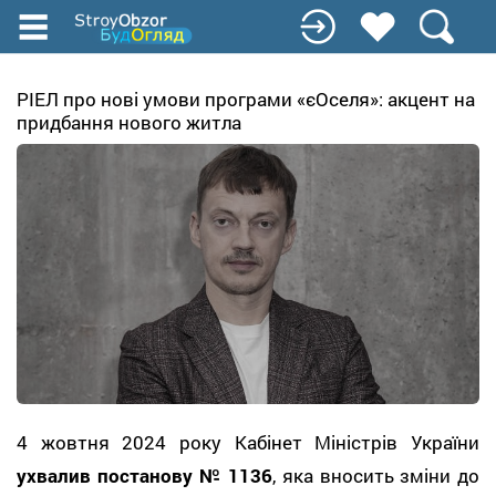
Перейти
к
основному
содержанию
РІЕЛ про нові умови програми «єОселя»: акцент на
придбання нового житла
4 жовтня 2024 року Кабінет Міністрів України
ухвалив постанову № 1136
, яка вносить зміни до