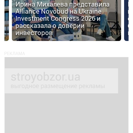
Ирина Михалева представила
К
Alliance Novobud на Ukraine
п
Investment Congress 2026 и
с
рассказала о доверии
б
инвесторов
к