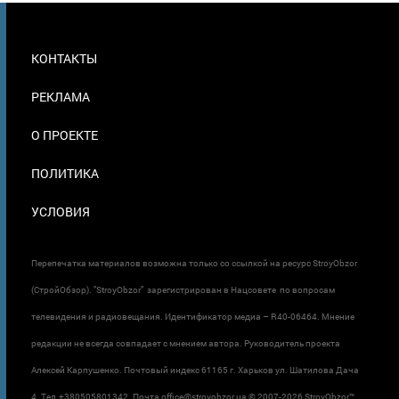
МЕНЮ
КОНТАКТЫ
В
ПОДВАЛЕ
РЕКЛАМА
О ПРОЕКТЕ
ПОЛИТИКА
УСЛОВИЯ
Перепечатка материалов возможна только со ссылкой на ресурс StroyObzor
(СтройОбзор). "StroyObzor" зарегистрирован в Нацсовете по вопросам
телевидения и радиовещания. Идентификатор медиа – R40-06464. Мнение
редакции не всегда совпадает с мнением автора. Руководитель проекта
Алексей Карпушенко. Почтовый индекс 61165 г. Харьков ул. Шатилова Дача
4. Тел.+380505801342. Почта office@stroyobzor.ua © 2007-
2026 StroyObzor™.