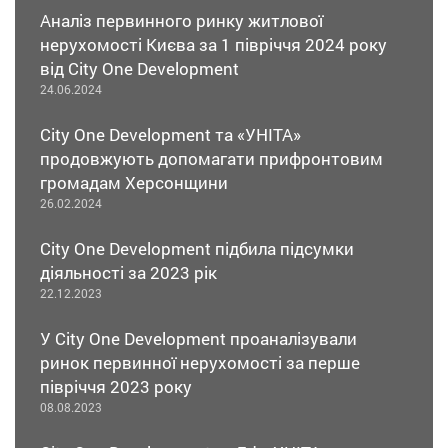
Аналіз первинного ринку житлової
нерухомості Києва за 1 півріччя 2024 року
від City One Development
24.06.2024
City One Development та «УНІТА»
продовжують допомагати прифронтовим
громадам Херсонщини
26.02.2024
City One Development підбила підсумки
діяльності за 2023 рік
22.12.2023
У City One Development проаналізували
ринок первинної нерухомості за перше
півріччя 2023 року
08.08.2023