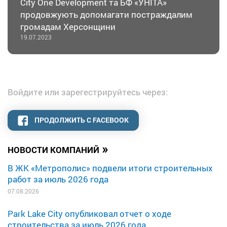
City One Development та БФ «УНІТА»
продовжують допомагати постраждалим
громадам Херсонщини
19.07.2023
Войдите или зарегестрируйтесь через:
ПРОДОЛЖИТЬ С FACEBOOK
»
НОВОСТИ КОМПАНИЙ
В ЖК «Метрополис» подвели итоги строительных
работ за июль 2026 года
07.08.2026
Park Lake City опубликовал отчет о ходе
строительства за июль 2026 года