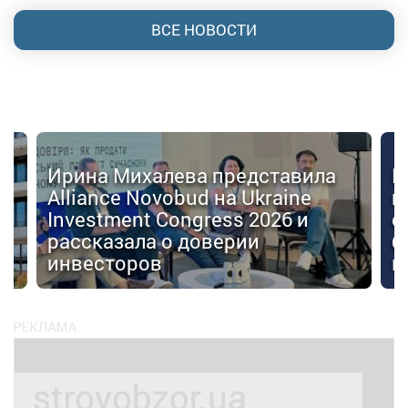
ВСЕ НОВОСТИ
Ирина Михалева представила
К
Alliance Novobud на Ukraine
п
Investment Congress 2026 и
с
рассказала о доверии
б
инвесторов
к