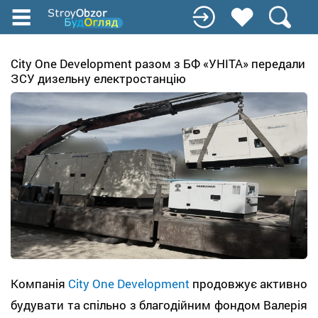
Перейти
к
основному
содержанию
City One Development разом з БФ «УНІТА» передали
ЗСУ дизельну електростанцію
Компанія
City One Development
продовжує активно
будувати та спільно з благодійним фондом Валерія